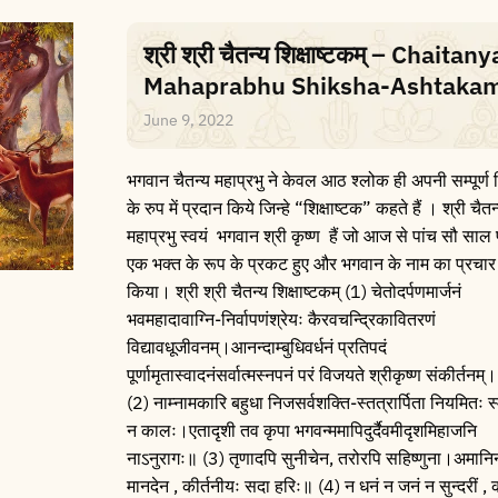
श्री श्री चैतन्य शिक्षाष्टकम् – Chaitany
Mahaprabhu Shiksha-Ashtaka
June 9, 2022
भगवान चैतन्य महाप्रभु ने केवल आठ श्लोक ही अपनी सम्पूर्ण श
के रुप में प्रदान किये जिन्हे “शिक्षाष्टक” कहते हैं । श्री चैतन
महाप्रभु स्वयं भगवान श्री कृष्ण हैं जो आज से पांच सौ साल
एक भक्त के रूप के प्रकट हुए और भगवान के नाम का प्रचार
किया। श्री श्री चैतन्य शिक्षाष्टकम् (1) चेतोदर्पणमार्जनं
भवमहादावाग्नि-निर्वापणंश्रेयः कैरवचन्द्रिकावितरणं
विद्यावधूजीवनम्।आनन्दाम्बुधिवर्धनं प्रतिपदं
पूर्णामृतास्वादनंसर्वात्मस्नपनं परं विजयते श्रीकृष्ण संकीर्तनम्
(2) नाम्नामकारि बहुधा निजसर्वशक्ति-स्तत्रार्पिता नियमितः स
न कालः।एतादृशी तव कृपा भगवन्ममापिदुर्दैवमीदृशमिहाजनि
नाऽनुरागः॥ (3) तृणादपि सुनीचेन, तरोरपि सहिष्णुना।अमानि
मानदेन , कीर्तनीयः सदा हरिः॥ (4) न धनं न जनं न सुन्दरीं , 