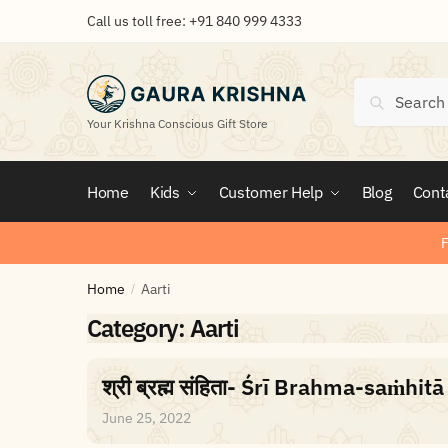
Call us toll free:
+91 840 999 4333
Search
Your Krishna Conscious Gift Store
Home
Kids
Customer Help
Blog
Cont
F
Home
Aarti
/
Category:
Aarti
श्री ब्रह्म संहिता- Śrī Brahma-saṁhit
June 25, 2022