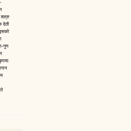
-
िन
 शत्रु
क देती
ें इसको
ा
ण-गुण
और
 कृपया
णगान
ाम
रे