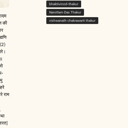
bhaktivinod-thakur
Narottam Das Thakur
सादम
vishwanath chakrawarti thakur
न की
ार
ह्मणि
 (2)
गरे।
े॥
लो
य-
भु
हरे
हरे राम
तथा
भारत]