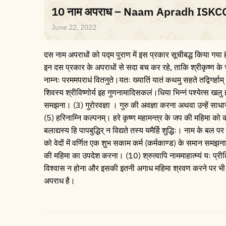
10 नाम अपराध – Naam Apradh ISK
June 22, 2022
दस नाम अपराधों को पद्म पुराण में इस प्रकार सूचीबद्ध किया गया है।
इन दस प्रकार के अपराधों से सदा बच कर रहे, ताकि श्रीकृष्ण के चरण
नाम्नः परममपराधं वितनुते।यतः ख्यातिं यातं कथमु सहते तद्विगर्हाम
शिवस्य श्रीविष्णोर्य इह गुणनामादिसकलं।धिया भिन्नं पश्येत्स खल
समझना। (3) गुरोरवज्ञा । गुरु की अवज्ञा करना अथवा उन्हें सा
(5) हरिनाम्नि कल्पनम्। हरे कृष्ण महामन्त्र के जप की महिमा क
बलाद्यस्य हि पापबुद्धिर् न विद्यते तस्य यमैर्हि शुद्धिः। नाम के ब
को वेदों में वर्णित एक शुभ सकाम कर्म (कर्मकाण्ड) के समान समझना।
की महिमा का उपदेश करना। (10) श्रुत्वापि नाममाहात्म्यं यः प्री
विश्वास न होना और इसकी इतनी अगाध महिमा श्रवण करने पर भी
अपराध है।