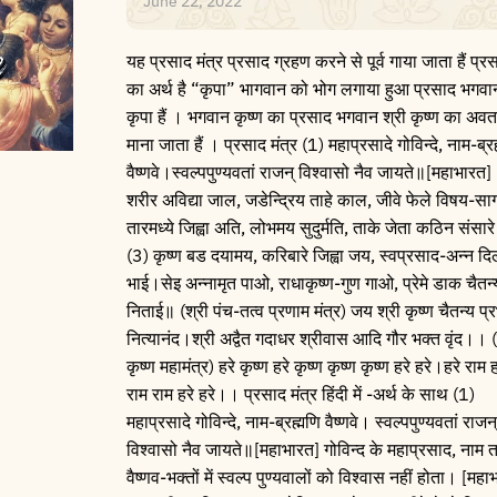
June 22, 2022
यह प्रसाद मंत्र प्रसाद ग्रहण करने से पूर्व गाया जाता हैं प्र
का अर्थ है “कृपा” भागवान को भोग लगाया हुआ प्रसाद भगवा
कृपा हैं । भगवान कृष्ण का प्रसाद भगवान श्री कृष्ण का अवत
माना जाता हैं । प्रसाद मंत्र (1) महाप्रसादे गोविन्दे, नाम-ब्र
वैष्णवे।स्वल्पपुण्यवतां राजन्‌ विश्वासो नैव जायते॥[महाभारत]
शरीर अविद्या जाल, जडेन्द्रिय ताहे काल, जीवे फेले विषय-सा
तारमध्ये जिह्वा अति, लोभमय सुदुर्मति, ताके जेता कठिन संसार
(3) कृष्ण बड दयामय, करिबारे जिह्वा जय, स्वप्रसाद-अन्न दि
भाई।सेइ अन्नामृत पाओ, राधाकृष्ण-गुण गाओ, प्रेमे डाक चैतन्
निताई॥ (श्री पंच-तत्व प्रणाम मंत्र) जय श्री कृष्ण चैतन्य प्र
नित्यानंद।श्री अद्वैत गदाधर श्रीवास आदि गौर भक्त वृंद।। (
कृष्ण महामंत्र) हरे कृष्ण हरे कृष्ण कृष्ण कृष्ण हरे हरे।हरे राम 
राम राम हरे हरे।। प्रसाद मंत्र हिंदी में -अर्थ के साथ (1)
महाप्रसादे गोविन्दे, नाम-ब्रह्मणि वैष्णवे। स्वल्पपुण्यवतां राजन्‌
विश्वासो नैव जायते॥[महाभारत] गोविन्द के महाप्रसाद, नाम 
वैष्णव-भक्तों में स्वल्प पुण्यवालों को विश्वास नहीं होता। [महा