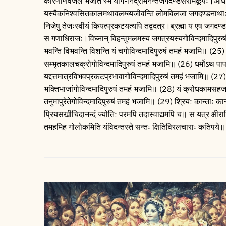
कारणार्णवजले भजति स्म योग-निद्रामनन्तजगदण्डसरोमकूपः।आधारशक्
यस्यैकनिश्वसितकालमथावलम्ब्यजीवन्ति लोमविलजा जगदण्डनाथाः।विष
निजेषु तेजःस्वीयं कियत्प्रकटयत्यपि तद्वदत्र।ब्रह्मा य एष जगदण्डव
स गणाधिराजः।विघ्नान्‌ विहन्तुमलमस्य जगत्रयस्यगोविन्दमादिपुरुष
भवन्ति विभवन्ति विशन्ति यं चगोविन्दमादिपुरुषं तमहं भजामि॥ (25)
सम्भृतकालचक्रोगोविन्दमादिपुरुषं तमहं भजामि॥ (26) धर्मोऽथ प
यद्दत्तमात्रविभवप्रकटप्रभावागोविन्दमादिपुरुषं तमहं भजामि॥ (27)
भक्तिभाजांगोविन्दमादिपुरुषं तमहं भजामि॥ (28) यं क्रोधकामसहज
तनुमापुरेतेगोविन्दमादिपुरुषं तमहं भजामि॥ (29) श्रियः कान्ताः 
प्रियसखीचिदानन्दं ज्योतिः परमपि तदास्वाद्यमपि च॥ स यत्र क्षीराब्
तमहमिह गोलोकमिति यंविदन्तस्ते सन्तः क्षितिविरलचाराः कतिपये॥