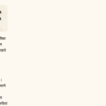
a
m
िक्षा
्य
 पहले
।।
्मरणे
ना
कवितां