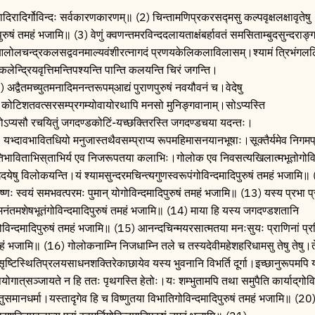
ादिरादिर्गोविन्दः सर्वकारणकारणम्॥ (2) चिन्तामणिप्रकरसद्मसु कल्पवृक्षलक्षावृतेषु
षं तमहं भजामि॥ (3) वेणुं क्वणन्तमरविन्ददलायताक्षंबर्हावतं समसिताम्बुदसुन्दराङ्
 आलोलचन्द्रकलसद्ववनमाल्यवंशीरत्नागदं प्रणयकेलिकलाविलासम्।श्यामं त्रिभंगलल
न्द्रियवृत्तिमन्तिपश्यन्ति पान्ति कलयन्ति चिरं जगन्ति।
अद्वैतमच्युतमनादिमनन्तरूपम्‌आद्यं पुराणपुरुषं नवयौवनं च।वेदेषु
स्तु कोटिशतवत्सरसम्प्रगम्योवायोरथापि मनसो मुनिङ्गवानाम्।सोऽप्यस्ति
) एकोऽप्यसौ रचयितुं जगदण्डकोटिं-यच्छक्तिरस्ति जगदण्डचया यदन्तः।
) यभ्दावभावितधियो मनुजास्तथैवसम्प्राप्य रूपमहिमासनयानभूषाः।सूक्तैर्यमेव निगमप
रतिभाविताभिस्‌ताभिर्य एव निजरूपतया कलाभिः।गोलोक एव निवसत्यखिलात्मभूतोगोविन्
येषु विलोकयन्ति।यं श्यामसुन्दरमचिन्त्यगुणस्वरूपंगोविन्दमादिपुरुषं तमहं भजामि॥
कृष्णः स्वयं समभवत्परमः पुमान्‌ योगोविन्दमादिपुरुषं तमहं भजामि॥ (13) यस्य प्रभा 
लमनंतमशेषभूतंगोविन्दमादिपुरुषं तमहं भजामि॥ (14) माया हि यस्य जगदण्डशतानि
्त्वंगोविन्दमादिपुरुषं तमहं भजामि॥ (15) आनन्दचिन्मयरसात्मतया मनःसुयः प्राणिनां प्
महं भजामि॥ (16) गोलोकनाम्नि निजधाम्नि तले च तस्यदेवीमहेशहरिधामसु तेषु तेषु।ते
ष्टिस्थितिप्रलयसाधनशक्तिरेकाछायेव यस्य भुवनानि विभर्ति दूर्गा।इच्छानुरूपमपि य
ोगात्‌सञ्जायते न हि ततः पृथगस्ति हेतोः।यः शम्भुतामपि तथा समुपैति कार्याद्‌गोविन
ेतुसमानधर्मा।यस्तादृगेव हि च विष्णुतया विभातिगोविन्दमादिपुरुषं तमहं भजामि॥ (20