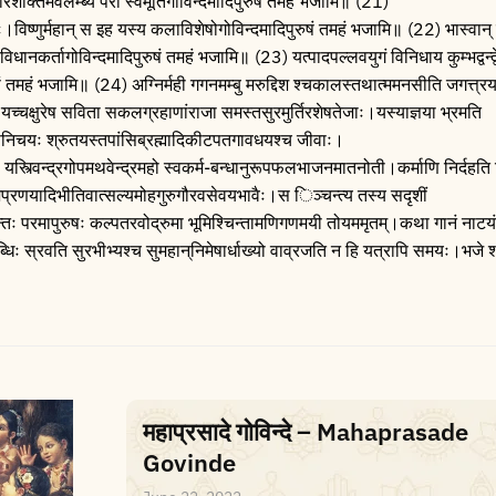
तिमवलम्ब्य परां स्वमूर्तिगोविन्दमादिपुरुषं तमहं भजामि॥ (21)
्णुर्महान्‌ स इह यस्य कलाविशेषोगोविन्दमादिपुरुषं तमहं भजामि॥ (22) भास्वान्
िधानकर्तागोविन्दमादिपुरुषं तमहं भजामि॥ (23) यत्पादपल्लवयुगं विनिधाय कुम्भद्वन्द्
ं तमहं भजामि॥ (24) अग्निर्मही गगनमम्बु मरुद्दिश श्चकालस्तथात्ममनसीति जगत्त्रय
 यच्चक्षुरेष सविता सकलग्रहाणांराजा समस्तसुरमुर्तिरशेषतेजाः।यस्याज्ञया भ्रमति
ापनिचयः श्रुतयस्तपांसिब्रह्मादिकीटपतगावधयश्च जीवाः।
 यस्त्विन्द्रगोपमथवेन्द्रमहो स्वकर्म-बन्धानुरूपफलभाजनमातनोती।कर्माणि निर्दहति 
प्रणयादिभीतिवात्सल्यमोहगुरुगौरवसेवयभावैः।स िञ्चन्त्य तस्य सदृशीं
कान्तः परमापुरुषः कल्पतरवोद्रुमा भूमिश्चिन्तामणिगणमयी तोयममृतम्।कथा गानं नाटय
धिः स्रवति सुरभीभ्यश्च सुमहान्‌निमेषार्धाख्यो वाव्रजति न हि यत्रापि समयः।भजे श्वे
महाप्रसादे गोविन्दे – Mahaprasade
Govinde