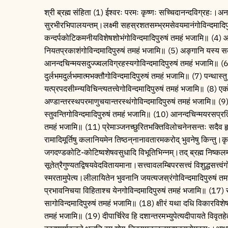
श्री ब्रह्म संहिता (1) ईश्वरः परमः कृष्णः सच्चिदानन्दविग्रहः।अन
सुरभीरभिपालयन्तम्।लक्ष्मी सहस्रशतसम्भ्रमसेवयमानंगोविन्दमादिपुरु
कन्दर्पकोटिकमनीयविशेषशोभंगोविन्दमादिपुरुषं तमहं भजामि॥ (4)
नियतप्रकाशंगोविन्दमादिपुरुषं तमहं भजामि॥ (5) अङ्गानि यस्य सकले
आनन्दचिन्मयसदुज्ज्वलविग्रहस्यगोविन्दमादिपुरुषं तमहं भजामि॥ (6) 
दुर्लभमदुर्लभमात्मभक्तौगोविन्दमादिपुरुषं तमहं भजामि॥ (7) पन्था
यत्प्रपदसीम्न्यविचिन्त्यतत्त्वेगोविन्दमादिपुरुषं तमहं भजामि॥ (8
अण्डान्तरस्थपरमाणुचयान्तरस्थंगोविन्दमादिपुरुषं तमहं भजामि॥ (9
स्तुवन्तिगोविन्दमादिपुरुषं तमहं भजामि॥ (10) आनन्दचिन्मयरसप्
तमहं भजामि॥ (11) प्रेमाञ्जनच्छुरितभक्तिविलोचनेनसन्तः सदैव हृद
रामादिमूर्तिषु कलानियमेन तिष्ठन्‌नानावतारमकरोद्‌ भुवनेषु किन्तु।
जगदण्डकोटि-कोटिष्वशेषवसुधादि विभूतिभिन्नम्।तद्‌ ब्रह्म निष्क
सूतेत्रैगुण्यतद्विषयवेदवितायमाना।सत्त्वावलम्बिपरसत्त्वं विशुद्धसत
स्मरतामुपेत्य।लीलायितेन भुवनानि जयत्यजस्रंगोविन्दमादिपुरुषं त
प्रभावनिचया विहिताश्च येनगोविन्दमादिपुरुषं तमहं भजामि॥ (17) सृ
सागोविन्दमादिपुरुषं तमहं भजामि॥ (18) क्षीरं यथा दधि विकारविशेषय
तमहं भजामि॥ (19) दीपार्चिरेव हि दशान्तरमभ्युपेत्यदीपायते विवृतह