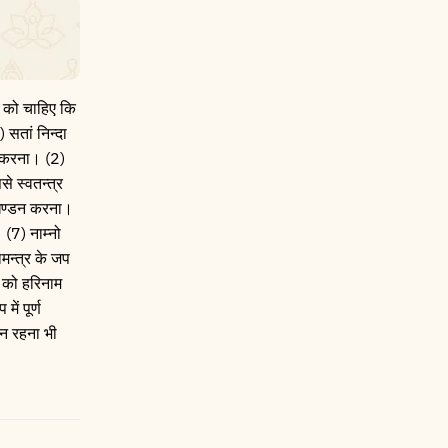
्त को चाहिए कि
 सतां निन्दा
दा करना। (2)
े स्वतन्त्र
 खण्डन करना।
 (7) नाम्नो
ामन्त्र के जप
ि को हरिनाम
ं पूर्ण
न रहना भी