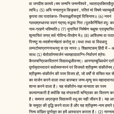
वा जगदीश कामये।मम जन्मनि जन्मनीश्वरे , भवताद्‌भक्तिरहैतु
त्वयि॥ (5) अयि नन्दतनुज किङ्करं , पतितं मां विषमे भवाम्बु
कृपया तव पादपंकज- स्थितधूलीसदृशं विचिन्तय॥ (6) नयनं
गलदश्रुधारया वदनं गद्‌गद्‌-रुद्धया गिरा।पुलकैर्निचितं वपुः 
नाम-ग्रहणे भविष्यति॥ (7) युगायितं निमेषेण चक्षुषा प्रावृषायि
शून्यायितं जगत्‌ सर्व गोविन्द-विरहेण मे॥ (8) आश्लिष्य वा पादर
पिनष्टु मा-मदर्शनार्न्महतां करोतु वा।यथा तथा वा विदधातु
लम्पटोमत्प्राणनाथस्तु स एव नापरः॥ शिक्षाष्टकम् हिंदी में – अ
साथ (1) चेतोदर्पणमार्जनं भवमहादावाग्नि-निर्वापणं श्रेयः
कैरवचन्द्रिकावितरणं विद्यावधूजीवनम्। आनन्दाम्बुधिवर्धनं प्र
पूर्णामृतास्वादनं सर्वात्मस्नपनं परं विजयते श्रीकृष्ण संकीर्तनम
श्रीकृष्ण-संकीर्तन की परम विजय हो, जो वर्षों से संचित मल से
का मार्जन करने वाला तथा बारम्बार जन्म-मृत्यु रूप महादावा
शान्त करने वाला है। यह संकीर्तन-यज्ञ मानवता का परम
कल्याणकारी है क्योंकि यह मंगलरूपी चन्द्रिका का वितरण क
है। समस्त अप्राकृत विद्यारूपी वधु का यही जीवन है। यह आ
के समुद्र की वृद्धि करने वाला है और यह श्रीकृष्ण-नाम हमारे द्
नित्य वांछित पूर्णामृत का हमें आस्वादन कराता है। (2) नाम्ना