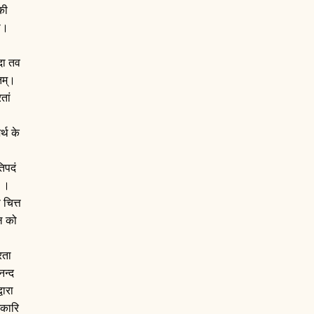
की
धौ।
कदा तव
तम्।
तां
र्थ के
तिपदं
्।।
 चित्त
नल को
रता
नन्द
वारा
मकारि