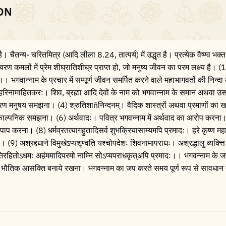
CON
 चैतन्य- चरितमित्र (आदि लीला 8.24, तात्पर्य) में उद्धृत है। प्रत्येक वैष्ण्व भक
 कमलों में प्रेम शीघ्रातिशीघ्र प्राप्त हो, जो मनुष्य जीवन का परम लक्ष्य है। (1)
्।। भगवान्नाम के प्रचार में सम्पूर्ण जीवन समर्पित करने वाले महाभागवतों की निन्
ु हरिनामाहितकरः। शिव, ब्रह्मा आदि देवों के नाम को भगवान्नाम के समान अथवा उसस
धारण मनुषय समझना। (4) श्रुतिशाñनिन्दनम्। वैदिक शास्त्रों अथवा प्रमाणों का
ो काल्पनिक समझना। (6) अर्थवादः। पवित्र भगवन्नाम में अर्थवाद का आरोप करना।
ल पर पाप करना। (8) धर्मव्रतत्यागहुतादिसर्व शुभक्रियासाम्यमपि प्रमादः। हरे कृष्ण मह
 (9) अश्रद्दधाने विमुखेऽप्यशृण्वति यश्चोपदेशः शिवनामापराधः। अश्रद्धालु व्यक्त्त
तिरहितोऽधमः अहंममादिपरमो नाम्नि सोऽप्यपराधकृत्अपि प्रमादः।। भगवन्नाम के जप मे
 भौतिक आसक्ति बनाये रखना। भगवन्नाम का जप करते समय पूर्ण रूप से सावधान 