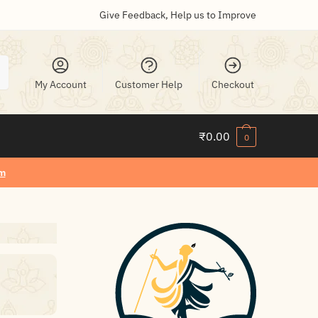
Give Feedback, Help us to Improve
My Account
Customer Help
Checkout
₹
0.00
0
m