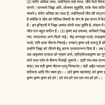
(2) शरीर अविद्या जाल, जडेन्द्रिय ताहे काल, जीवे फेले विषय
सागरे। तारमध्ये जिह्वा अति, लोभमय सुदुर्मति, ताके जेता कठ
संसारे॥ शरीर अविद्या का जाल है, जडेन्द्रियाँ जीव की कट्‌टर
हैं क्योंकि वे जीव को भौतिक विषयों के भोग के इस सागर में फें
हैं। इन इन्द्रियों में जिह्वा अत्यंत लोभी तथा दुर्मति है, संसार म
जीत पान बहुत कठिन है। (3) कृष्ण बड दयामय, करिबारे जिह्व
जय, स्वप्रसाद-अन्न दिलो भाई। सेइ अन्नामृत पाओ, राधाकृष्
गाओ, प्रेमे डाक चैतन्य-निताई॥ भगवान्‌ कृष्ण बड़े दयालु हैं 
उन्होंने जिह्वा को जीतने हेतु अपना प्रसादन्नन्न दिया है। अब
उस अमृतमय प्रसाद को ग्रहण करो, श्रीश्रीराधाकृष्ण का गु
करो तथा प्रेम से चैतन्य निताई! पुकारो। (श्री पंच-तत्व प्रण
मंत्र) जय श्री कृष्ण चैतन्य प्रभु नित्यानंद। श्री अद्वैत गदाधर
श्रीवास आदि गौर भक्त वृंद।। (हरे कृष्ण महामंत्र) हरे कृष्ण ह
कृष्ण कृष्ण कृष्ण हरे हरे। हरे राम हरे राम राम राम हरे हरे।।