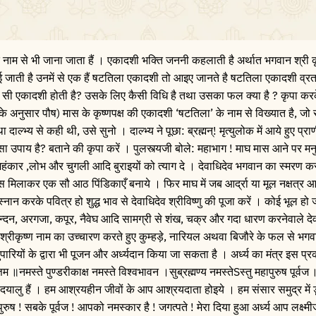
नाम से भी जाना जाता हैं । एकादशी भक्ति जननी कहलाती है अर्थात भगवान श्री कृ
ाई जाती है उनमें से एक हैं षटतिला एकादशी तो आइए जानते है षटतिला एकादशी व्
ें कौन सी एकादशी होती है? उसके लिए कैसी विधि है तथा उसका फल क्या है ? कृपा करक
्र के अनुसार पौष) मास के कृष्णपक्ष की एकादशी ‘षटतिला’ के नाम से विख्यात है, जो
ल्भ्य से कही थी, उसे सुनो । दाल्भ्य ने पूछा: ब्रह्मन्! मृत्युलोक में आये हुए प्रा
 सा उपाय है? बताने की कृपा करें । पुलस्त्यजी बोले: महाभाग ! माघ मास आने पर मन
अहंकार ,लोभ और चुगली आदि बुराइयों को त्याग दे । देवाधिदेव भगवान का स्मरण क
 मिलाकर एक सौ आठ पिंडिकाएँ बनाये । फिर माघ में जब आर्द्रा या मूल नक्षत्र आ
ान करके पवित्र हो शुद्ध भाव से देवाधिदेव श्रीविष्णु की पूजा करें । कोई भूल हो 
न्दन, अरगजा, कपूर, नैवेघ आदि सामग्री से शंख, चक्र और गदा धारण करनेवाले देवद
र श्रीकृष्ण नाम का उच्चारण करते हुए कुम्हड़े, नारियल अथवा बिजौरे के फल से भग
ुपारियों के द्वारा भी पूजन और अर्ध्यदान किया जा सकता है । अर्ध्य का मंत्र इस प्रक
्तम ॥नमस्ते पुण्डरीकाक्ष नमस्ते विश्वभावन ।सुब्रह्मण्य नमस्तेSस्तु महापुरुष पूर्वज ॥ग
बड़े दयालु हैं । हम आश्रयहीन जीवों के आप आश्रयदाता होइये । हम संसार समुद्र में ड
रुष ! सबके पूर्वज ! आपको नमस्कार है ! जगत्पते ! मेरा दिया हुआ अर्ध्य आप लक्ष्म