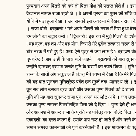
पुण्यदान अपने पितरों को करें तो पितर मोक्ष को प्राप्त होते हैं । इ
वैखानस नामक राजा रहते थे । वे अपनी प्रजा का पुत्र की भाँति प
योनि में पड़ा हुआ देखा । उन सबको इस अवस्था में देखकर राजा के म
। राजा बोले: ब्रह्माणो ! मैने अपने पितरों को नरक में गिरा हुआ दे
हम लोगों का उद्धार करो। ’ द्विजवरो ! इस रुप में मुझे पितरों के दर्श
! वह व्रत, वह तप और वह योग, जिससे मेरे पूर्वज तत्काल नरक से छ
घोर नरक में पड़े हुए हैं ! अत: ऐसे पुत्र से क्या लाभ है ? ब्राह्मण 
नृपश्रेष्ठ ! आप उन्हीं के पास चले जाइये । ब्राह्मणों की बात सु
उन्होंने दण्डवत् प्रणाम करके मुनि के चरणों का स्पर्श किया । मुनि
राज्य के सातों अंग सकुशल हैं किन्तु मैंने स्वप्न में देखा है कि मे
की यह बात सुनकर मुनिश्रेष्ठ पर्वत एक मुहूर्त तक ध्यानस्थ रहे । इसक
तुम सब लोग उसका व्रत करो और उसका पुण्य पितरों को दे डालो । उ
मुनि की यह बात सुनकर राजा पुन: अपने घर लौट आये । जब उत्तम म
उसका पुण्य समस्त पितरोंसहित पिता को दे दिया । पुण्य देते ही क
और आकाश में आकर राजा के प्रति यह पवित्र वचन बोले: ‘बेटा ! तुम
एकादशी’ का व्रत करता है, उसके पाप नष्ट हो जाते हैं और मरने के बा
समान समस्त कामनाओं को पूर्ण करनेवाली है । इस माहात्मय के प