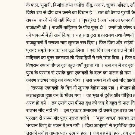
के फल, सुपारी, बिजौरा तथा जमीरा नींबू, अनार, सुन्दर आँवला, 
विशेष रुप से दीप दान करने का विधान है । रात को वैष्णव पुरुषो
तपस्या करने से भी नहीं मिलता । नृपश्रेष्ठ ! अब ‘सफला एकादशी
राजधानी थी । राजर्षि माहिष्मत के पाँच पुत्र थे । उनमें जो ज्येष
को पापकर्म में ही खर्च किया । वह सदा दुराचारपरायण तथा वैष्णव
राजकुमारों में उसका नाम लुम्भक रख दिया। फिर पिता और भाईयों
प्राय: समूचे नगर का धन लूट लिया । एक दिन जब वह रात में चोर
माहिष्मत का पुत्र बतलाया तो सिपाहियों ने उसे छोड़ दिया । फिर
विश्राम स्थान पीपल वृक्ष बहुत वर्षों पुराना था । उस वन में वह 
पुण्य के प्रभाव से उसके द्वारा एकादशी के व्रत का पालन हो गया । प
कारण रातभर जाड़े का कष्ट भोगा । उस समय न तो उसे नींद आयी औ
। ‘सफला एकादशी’ के दिन भी लुम्भक बेहोश पड़ा रहा । दोपहर होन
लड़खड़ाता हुआ वन के भीतर गया । वह भूख से दुर्बल और पीड़ित हो
अस्त हो गये । तब उसने उस पीपल वृक्ष की जड़ में बहुत से फल निवेद
रातभर नींद नहीं ली । इस प्रकार अनायास ही उसने इस व्रत 
प्रसाद से राज्य और पुत्र प्राप्त करोगे ।’ ‘बहुत अच्छा’ कहकर 
भगवान विष्णु के भजन में लग गयी । दिव्य आभूषणों से सुशोभित ह
उसको मनोज्ञ नामक पुत्र उत्पन्न हुआ । जब वह बड़ा हुआ, तब लुम्भ