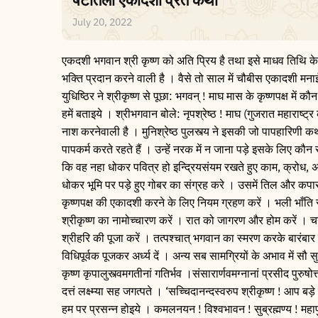
July 20, 2022
एकदशी भगवान श्री कृष्ण को अति प्रिय है तथा इसे माधव तिथि के 
भक्ति प्रदान करने वाली है । वैसे तो साल में चौबीस एकादशी मन
युधिष्ठिर ने श्रीकृष्ण से पूछा: भगवन् ! माघ मास के कृष्णपक्ष म
हमें बताइये । श्रीभगवान बोले: नृपश्रेष्ठ ! माघ (गुजरात महाराष्ट
नाश करनेवाली है । मुनिश्रेष्ठ पुलस्त्य ने इसकी जो पापहारिणी कथा दा
पापकर्म करते रहते हैं । उन्हें नरक में न जाना पड़े इसके लिए कौन
कि वह नहा धोकर पवित्र हो इन्द्रियसंयम रखते हुए काम, क्रोध, 
धोकर भूमि पर पड़े हुए गोबर का संग्रह करे । उसमें तिल और कपास
कृष्णपक्ष की एकादशी करने के लिए नियम ग्रहण करें । भली भाँति स्न
श्रीकृष्ण का नामोच्चारण करें । रात को जागरण और होम करें । च
श्रीहरि की पूजा करें । तत्पश्चात् भगवान का स्मरण करके बारंबा
विधिपूर्वक पूजकर अर्ध्य दें । अन्य सब सामग्रियों के अभाव में सौ स
कृष्ण कृपालुस्त्वमगतीनां गतिर्भव ।संसारार्णवमग्नानां प्रसीद पुरुषोत
दत्तं लक्ष्म्या सह जगत्पते । ‘सच्चिदानन्दस्वरुप श्रीकृष्ण ! आप 
हम पर प्रसन्न होइये । कमलनयन ! विश्वभावन ! सुब्रह्मण्य ! महापु