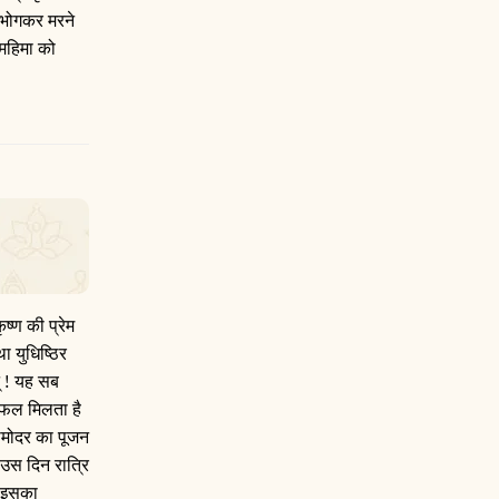
 भोगकर मरने
ी महिमा को
ष्ण की प्रेम
ा युधिष्ठिर
न् ! यह सब
ा फल मिलता है
दामोदर का पूजन
उस दिन रात्रि
े इसका