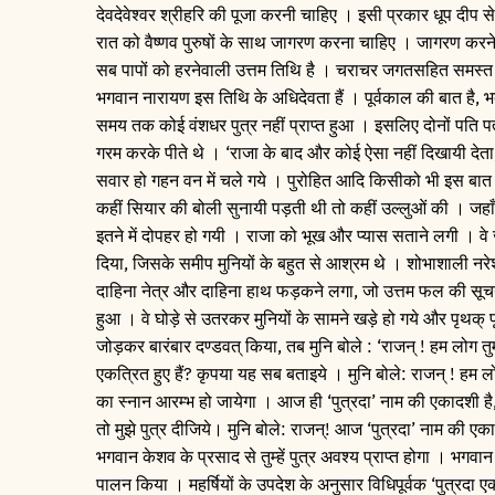
देवदेवेश्वर श्रीहरि की पूजा करनी चाहिए । इसी प्रकार धूप दीप 
रात को वैष्णव पुरुषों के साथ जागरण करना चाहिए । जागरण करनेव
सब पापों को हरनेवाली उत्तम तिथि है । चराचर जगतसहित समस्त त
भगवान नारायण इस तिथि के अधिदेवता हैं । पूर्वकाल की बात है, भद
समय तक कोई वंशधर पुत्र नहीं प्राप्त हुआ । इसलिए दोनों पति पत
गरम करके पीते थे । ‘राजा के बाद और कोई ऐसा नहीं दिखायी देत
सवार हो गहन वन में चले गये । पुरोहित आदि किसीको भी इस बात का
कहीं सियार की बोली सुनायी पड़ती थी तो कहीं उल्लुओं की । जहाँ 
इतने में दोपहर हो गयी । राजा को भूख और प्यास सताने लगी । वे
दिया, जिसके समीप मुनियों के बहुत से आश्रम थे । शोभाशाली नर
दाहिना नेत्र और दाहिना हाथ फड़कने लगा, जो उत्तम फल की सूचना 
हुआ । वे घोड़े से उतरकर मुनियों के सामने खड़े हो गये और पृथक्
जोड़कर बारंबार दण्डवत् किया, तब मुनि बोले : ‘राजन् ! हम लोग त
एकत्रित हुए हैं? कृपया यह सब बताइये । मुनि बोले: राजन् ! हम लो
का स्नान आरम्भ हो जायेगा । आज ही ‘पुत्रदा’ नाम की एकादशी है,जो
तो मुझे पुत्र दीजिये। मुनि बोले: राजन्! आज ‘पुत्रदा’ नाम की
भगवान केशव के प्रसाद से तुम्हें पुत्र अवश्य प्राप्त होगा । भगवान 
पालन किया । महर्षियों के उपदेश के अनुसार विधिपूर्वक ‘पुत्रदा ए