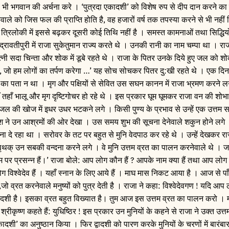
से भी भगवान की अर्चना करे । ‘पुत्रदा एकादशी’ को विशेष रुप से दीप दान करने का
ाले को जिस फल की प्राप्ति होति है, वह हजारों वर्ष तक तपस्या करने से भी नही
्रिलोकी में इससे बढ़कर दूसरी कोई तिथि नहीं है । समस्त कामनाओं तथा सिद्धियों
्रावतीपुरी में राजा सुकेतुमान राज्य करते थे । उनकी रानी का नाम चम्पा था । रा
्नी सदा चिन्ता और शोक में डूबे रहते थे । राजा के पितर उनके दिये हुए जल को शो
ा, जो हम लोगों का तर्पण करेगा …’ यह सोच सोचकर पितर दु:खी रहते थे । एक दिन
 पता न था । मृग और पक्षियों से सेवित उस सघन कानन में राजा भ्रमण करने लगे ।
तहाँ भालू और मृग दृष्टिगोचर हो रहे थे । इस प्रकार घूम घूमकर राजा वन की शोभा 
 जल की खोज में इधर उधर भटकने लगे । किसी पुण्य के प्रभाव से उन्हें एक उत्तम 
ेश ने उन आश्रमों की ओर देखा । उस समय शुभ की सूचना देनेवाले शकुन होने लगे
दे रहा था । सरोवर के तट पर बहुत से मुनि वेदपाठ कर रहे थे । उन्हें देखकर राज
 पृथक् उन सबकी वन्दना करने लगे । वे मुनि उत्तम व्रत का पालन करनेवाले थे । ज
ुम पर प्रसन्न हैं।’ राजा बोले: आप लोग कौन हैं ? आपके नाम क्या हैं तथा आप लो
ग विश्वेदेव हैं । यहाँ स्नान के लिए आये हैं । माघ मास निकट आया है । आज से पाँ
 व्रत करनेवाले मनुष्यों को पुत्र देती है । राजा ने कहा: विश्वेदेवगण ! यदि आप लो
 एकादशी है। इसका व्रत बहुत विख्यात है। तुम आज इस उत्तम व्रत का पालन करो ।
श्रीकृष्ण कहते हैं: युधिष्ठिर ! इस प्रकार उन मुनियों के कहने से राजा ने उक्त उत्
कादशी’ का अनुष्ठान किया । फिर द्वादशी को पारण करके मुनियों के चरणों में बारंब