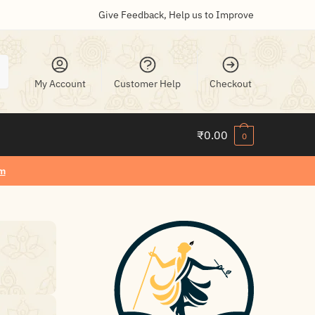
Give Feedback, Help us to Improve
My Account
Customer Help
Checkout
₹
0.00
0
m