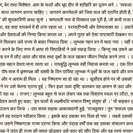
लौंग, बेर तथा विशेषत: आम के फलों और धूप दीप से श्रीहरि का पूजन करे । ‘सफल
ं के साथ जागरण करना चाहिए । जागरण करनेवाले को जिस फल की प्राप्ति होती है, व
’ की शुभकारिणी कथा सुनो । चम्पावती नाम से विख्यात एक पुरी है, जो कभी राजा 
्ठ था, वह सदा पापकर्म में ही लगा रहता था । परस्त्रीगामी और वेश्यासक्त था । उसन
ों और देवताओं की निन्दा किया करता था । अपने पुत्र को ऐसा पापाचारी देखकर राजा
 ने मिलकर उसे राज्य से बाहर निकाल दिया । लुम्भक गहन वन में चला गया । वही
ी करने के लिए नगर में आया तो सिपाहियों ने उसे पकड़ लिया । किन्तु जब उसने अ
 वह वन में लौट आया और मांस तथा वृक्षों के फल खाकर जीवन निर्वाह करने लगा । उ
वृक्ष एक महान देवता माना जाता था । पापबुद्धि लुम्भक वहीं निवास करता था । एक द
ौष मास में कृष्णपक्ष की दशमी के दिन पापिष्ठ लुम्भक ने वृक्षों के फल खाये और वस्
र न आराम ही मिला । वह निष्प्राण सा हो रहा था । सूर्योदय होने पर भी उसको
े पर उसे चेतना प्राप्त हुई । फिर इधर उधर दृष्टि डालकर वह आसन से उठा और ल
 रहा था । राजन् ! लुम्भक बहुत से फल लेकर जब तक विश्राम स्थल पर लौटा, तब
न करते हुए कहा: ‘इन फलों से लक्ष्मीपति भगवान विष्णु संतुष्ट हों ।’ यों कहकर ल
का पालन कर लिया । उस समय सहसा आकाशवाणी हुई: ‘राजकुमार ! तुम ‘सफला एका
उसने वह वरदान स्वीकार किया । इसके बाद उसका रुप दिव्य हो गया । तबसे उसकी उत
ोकर उसने निष्कण्टक राज्य प्राप्त किया और पंद्रह वर्षों तक वह उसका संचालन कर
क ने तुरंत ही राज्य की ममता छोड़कर उसे पुत्र को सौंप दिया और वह स्वयं भगवान 