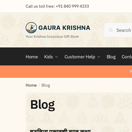
Call us toll free:
+91 840 999 4333
Search
Your Krishna Conscious Gift Store
Home
Kids
Customer Help
Blog
Cont
F
Home
Blog
/
Blog
षटतिला एकादशी व्रत कथा