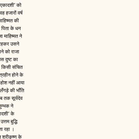
ा एकादशी’ को
ह हजारों वर्ष
माहिष्मत की
े पिता के धन
 माहिष्मत ने
ं रहकर उसने
पने को राजा
स दुष्ट का
िन किसी संचित
त्रहीन होने के
 होश नहीं आया
ँगड़े की भाँति
 तक सूर्यदेव
ुम्भक ने
दशी’ के
्तम बुद्धि
ता रहा ।
श्रीकृष्ण के