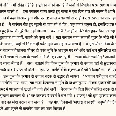
समें तनिक भी संदेह नहीं है । पूर्वकाल की बात है, वैष्णवों से विभूषित परम रमणीय चम्
ालन करते थे । इस प्रकार राज्य करते हुए राजा ने एक दिन रात को स्वप्न में अपने
न में बड़ा विस्मय हुआ और प्रात: काल ब्राह्मणों से उन्होंने उस स्वप्न का सारा 
खा है । वे बारंबार रोते हुए मुझसे यों कह रहे थे कि : ‘तुम हमारे तनुज हो, इसलिए इस
न हुए हैं इससे मुझे चैन नहीं मिलता । क्या करुँ ? कहाँ जाऊँ? मेरा हृदय रुँधा जा रहा ह
ुटकारा पा जायें, बताने की कृपा करें । मुझ बलवान तथा साहसी पुत्र के जीते जी मे
बोले: राजन् ! यहाँ से निकट ही पर्वत मुनि का महान आश्रम है । वे भूत और भविष्य के भी
नकर महाराज वैखानस शीघ्र ही पर्वत मुनि के आश्रम पर गये और वहाँ उन मुनिश्रेष्ठ 
 ने भी राजा से राज्य के सातों अंगों की कुशलता पूछी । राजा बोले: स्वामिन् ! आपकी क
रे पितर नरक में पड़े हैं । अत: बताइये कि किस पुण्य के प्रभाव से उनका वहाँ से छुटकार
े बाद वे राजा से बोले : ‘महाराज! मार्गशीर्ष के शुक्लपक्ष में जो ‘मोक्षदा’ नाम की 
स पुण्य के प्रभाव से उनका नरक से उद्धार हो जायेगा ।’ भगवान श्रीकृष्ण कहते है
ार्गशीर्ष मास आया, तब राजा वैखानस ने मुनि के कथनानुसार ‘मोक्षदा एकादशी’ क
्षणभर में आकाश से फूलों की वर्षा होने लगी । वैखानस के पिता पितरोंसहित नरक से 
्हारा कल्याण हो ।’ यह कहकर वे स्वर्ग में चले गये । राजन् ! जो इस प्रकार कल्य
द वह मोक्ष प्राप्त कर लेता है । यह मोक्ष देनेवाली ‘मोक्षदा एकादशी’ मनुष्यों के ल
ढ़ने और सुनने से वाजपेय यज्ञ का फल मिलता है ।