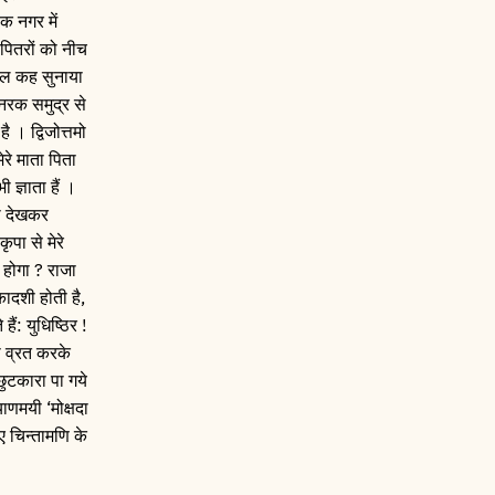
पक नगर में
 पितरों को नीच
हाल कह सुनाया
 नरक समुद्र से
ै । द्विजोत्तमो
रे माता पिता
 ज्ञाता हैं ।
को देखकर
ृपा से मेरे
ा होगा ? राजा
एकादशी होती है,
ं: युधिष्ठिर !
ा व्रत करके
छुटकारा पा गये
ाणमयी ‘मोक्षदा
िए चिन्तामणि के