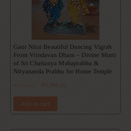
Gaur Nitai Beautiful Dancing Vigrah
From Vrindavan Dham – Divine Murti
of Sri Chaitanya Mahaprabhu &
Nityananda Prabhu for Home Temple
₹
4,999.00
₹
6,999.00
Add to cart