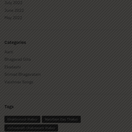
July 2022
June 2022
May 2022
Categories
Aarti
Bhagavad Gita
Ekadashi
Srimad Bhagavatam
Vaishnav Songs
Tags
bhaktivinod-thakur
Narottam Das Thakur
vishwanath chakrawarti thakur