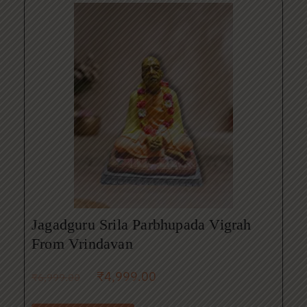
Jagadguru Srila Parbhupada Vigrah
From Vrindavan
₹
4,999.00
₹
6,999.00