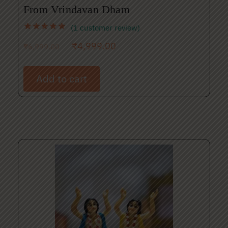
From Vrindavan Dham
(
1
customer review)
₹
4,999.00
₹
6,999.00
Add to cart