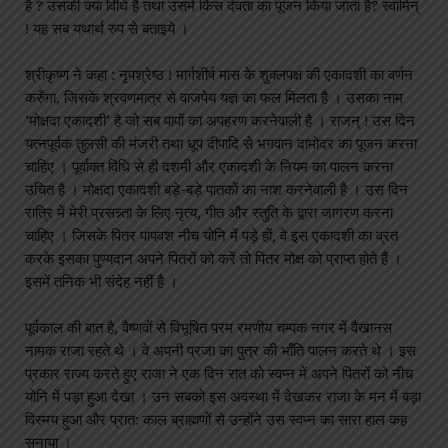
है ? उसकी क्या विधि है तथा उसमें किस देवता का पूजन किया जाता है? स्वामिन्
! यह सब यथार्थ रुप से बताइये ।
श्रीकृष्ण ने कहा : नृपश्रेष्ठ ! मार्गशीर्ष मास के शुक्लपक्ष की एकादशी का वर्णन
करुँगा, जिसके श्रवणमात्र से वाजपेय यज्ञ का फल मिलता है । उसका नाम
‘मोक्षदा एकादशी’ है जो सब पापों का अपहरण करनेवाली है । राजन् ! उस दिन
यत्नपूर्वक तुलसी की मंजरी तथा धूप दीपादि से भगवान दामोदर का पूजन करना
चाहिए । पूर्वाक्त विधि से ही दशमी और एकादशी के नियम का पालन करना
उचित है । मोक्षदा एकादशी बड़े-बड़े पातकों का नाश करनेवाली है । उस दिन
रात्रि में मेरी प्रसन्न्ता के लिए नृत्य, गीत और स्तुति के द्वारा जागरण करना
चाहिए । जिसके पितर पापवश नीच योनि में पड़े हों, वे इस एकादशी का व्रत
करके इसका पुण्यदान अपने पितरों को करें तो पितर मोक्ष को प्राप्त होते हैं ।
इसमें तनिक भी संदेह नहीं है ।
पूर्वकाल की बात है, वैष्णवों से विभूषित परम रमणीय चम्पक नगर में वैखानस
नामक राजा रहते थे । वे अपनी प्रजा का पुत्र की भाँति पालन करते थे । इस
प्रकार राज्य करते हुए राजा ने एक दिन रात को स्वप्न में अपने पितरों को नीच
योनि में पड़ा हुआ देखा । उन सबको इस अवस्था में देखकर राजा के मन में बड़ा
विस्मय हुआ और प्रात: काल ब्राह्मणों से उन्होंने उस स्वप्न का सारा हाल कह
सुनाया ।