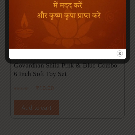
Govardhan Shila Pink & Blue Combo
6 Inch Soft Toy Set
₹
10.00
₹
50.00
Add to cart