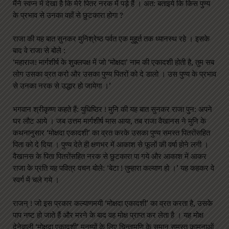
मैंने स्वप्न में देखा है कि मेरे पितर नरक में पड़े हैं । अत: बताइये कि किस पुण्य
के प्रभाव से उनका वहाँ से छुटकारा होगा ?
राजा की यह बात सुनकर मुनिश्रेष्ठ पर्वत एक मुहूर्त तक ध्यानस्थ रहे । इसके
बाद वे राजा से बोले :
‘महाराज! मार्गशीर्ष के शुक्लपक्ष में जो ‘मोक्षदा’ नाम की एकादशी होती है, तुम सब
लोग उसका व्रत करो और उसका पुण्य पितरों को दे डालो । उस पुण्य के प्रभाव
से उनका नरक से उद्धार हो जायेगा ।’
भगवान श्रीकृष्ण कहते हैं: युधिष्ठिर ! मुनि की यह बात सुनकर राजा पुन: अपने
घर लौट आये । जब उत्तम मार्गशीर्ष मास आया, तब राजा वैखानस ने मुनि के
कथनानुसार ‘मोक्षदा एकादशी’ का व्रत करके उसका पुण्य समस्त पितरोंसहित
पिता को दे दिया । पुण्य देते ही क्षणभर में आकाश से फूलों की वर्षा होने लगी ।
वैखानस के पिता पितरोंसहित नरक से छुटकारा पा गये और आकाश में आकर
राजा के प्रति यह पवित्र वचन बोले: ‘बेटा ! तुम्हारा कल्याण हो ।’ यह कहकर वे
स्वर्ग में चले गये ।
राजन् ! जो इस प्रकार कल्याणमयी ‘मोक्षदा एकादशी’ का व्रत करता है, उसके
पाप नष्ट हो जाते हैं और मरने के बाद वह मोक्ष प्राप्त कर लेता है । यह मोक्ष
देनेवाली ‘मोक्षदा एकादशी’ मनुष्यों के लिए चिन्तामणि के समान समस्त कामनाओं