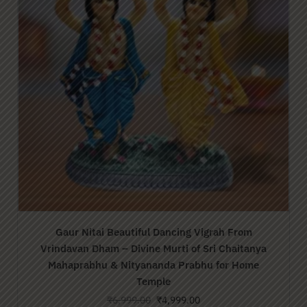
Jagadguru Srila Parbhupada Vigrah From
Vrindavan
₹
6,999.00
₹
4,999.00
Add to cart