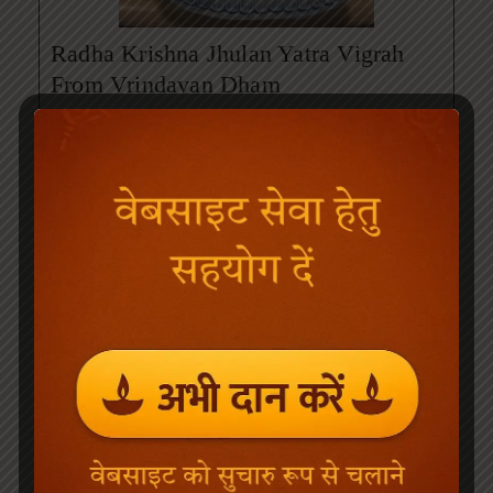
Radha Krishna Jhulan Yatra Vigrah
From Vrindavan Dham
(
7
customer reviews)
₹
4,999.00
₹
6,999.00
Add to cart