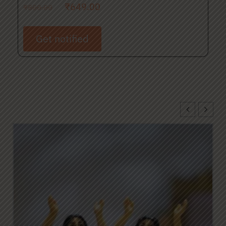
₹
649.00
₹
800.00
Get notified