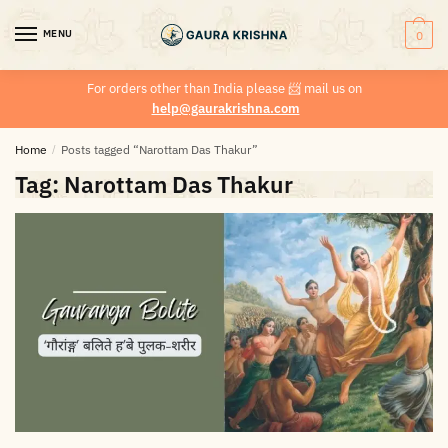
MENU
0
For orders other than India please
📨
mail us on
help@gaurakrishna.com
Home
/
Posts tagged “Narottam Das Thakur”
Tag:
Narottam Das Thakur