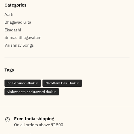
Categories
Aarti
Bhagavad Gita
Ekadashi
Srimad Bhagavatam
Vaishnav Songs
Tags
bhaktivinod-thakur
Narottam Das Thakur
vishwanath chakrawarti thakur
Free India shipping
On all orders above ₹1500