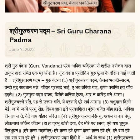
श्रीगुरुचरण पद्म – Sri Guru Charana
Padma
June 7, 2022
श्री गुरु वंदना (Guru Vandana) प्रेम-भक्ति-चंद्रिका से श्रील नरोत्तम दास
ठाकुर द्वारा रचित एक प्रार्थना है। गुरु वंदना प्रतिदिन गुरु पूजा के दौरान गाई जाती
हैं । श्रीगुरुचरण पद्म – गुरु वंदना (1) श्रीगुरुचरण पद्म, केवल भकति-सद्म,
वन्दो मुइ सावधान मते।याँहार प्रसादे भाई, ए भव तरिया याइ, कृष्ण प्राप्ति हय याँहा
हइते॥ (2) गुरुमुख पद्म वाक्य, चितेते करिया ऐक्य, आर न करिह मने आशा।
श्रीगुरुचरणे रति, एइ से उत्तम-गति, ये प्रसादे पूरे सर्व आशा॥ (3) चक्षुदान दिलो
येई, जन्मे जन्मे प्रभु सेइ, दिवय ज्ञान हृदे प्रकाशित।प्रेम-भक्ति याँहा हइते, अविद्या
विनाश जाते, वेदे गाय याँहार चरित॥ (4) श्रीगुरु करुणा-सिन्धु, अधम जनार बंधु,
लोकनाथ लोकेर जीवन।हा हा प्रभु कोरो दया, देह मोरे पद छाया, एबे यश घुषुक
त्रिभुवन॥ (हरे कृष्ण महामंत्र) हरे कृष्ण हरे कृष्ण कृष्ण कृष्ण हरे हरे, हरे राम हरे
राम राम राम हरे हरे । श्रीगुरुचरण पद्म हिंदी में – अर्थ के साथ (1) श्रीगुरुचरण