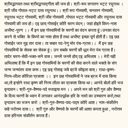
श्रीमद्भागवत तथा श्रीमद्भगवद्गीता की जय हो। श्री-रूप सनातन भट्ट रघुनाथ ।
श्री जीव गोपाल-भट्ट दास रघुनाथ।। श्री रूप गोस्वामी, सनातन गोस्वामी,
रघुनाथ भट्ट गोस्वामी, श्री जीव गोस्वामी ,गोपाल भट्ट गोस्वामी और रघुनाथ दास
गोस्वामी की जय हो। एइ छाय् गोसाईर् कोरि चरण वंदन्। जहां होइतॆ विघ्न-नाश
अभीष्ट-पुरण ।। मैं इन छह गोस्वामियों के चरणों का वंदन करता हूं।उनका वंदन
करने से भक्ति के विघ्नो का नाश होता हैं तथा अभीष्ट इच्छा पूर्ण होती हैं। एइ छह
गोसाईर जार मुइ तार दास। ता सबार पद-रेणु मोर पंच-ग्रास।। मैं इन छह
गोस्वामियों के सेवक का सेवक हूं। उन सबके चरणों की धूल मेरा पंच ग्रास हैं।
तादेर चरण-सेवी-भक्त-सनॆ वास। जनमॆ जनमॆ होय् एइ अभिलाष ।। मेरी यही
अभिलाषा हैं कि मैं इन छह गोस्वामियों के चरणों की सेवा करने वाले भक्तो के संग
जन्म जन्मांतर वास करू। एइ छइ गोसाइ जबॆ ब्रजॆ कॊइला बास्। राधा-कृष्ण-
नित्य-लीला कॊरिला प्रकाश ।। इन छह गोस्वामियों ने जब ब्रज में वास किया
था,तो इन्होने राधा कृष्ण की नित्य लीला का प्रकाश किया था। आनंदे बोलो हरि भज
वृन्दावन। श्री-गुरु-वैष्णव-पदे मजाइया मन ।। अपने मन को श्री गुरु और वैष्णव
के दिव्य चरणों के ध्यान में लगाकर आनंदपूर्वक हरि के नामो का उच्चारण करो,तथा
वृन्दावन का भजन करो । श्री-गुरु-वैष्णव-पाद-पद्म कोरि आश। नाम-संकीर्तन
कहॆ नरोत्तम दास।। श्री गुरु और वैष्णवो के चरणों की आशा करता हुआ , नरोत्तम
दास हरिनाम संकीर्तन करता हैं।