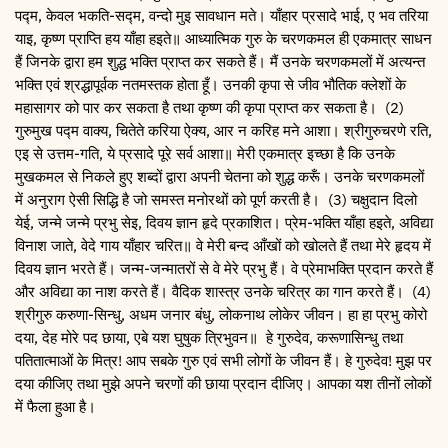
पद्म, केवल भकति-सद्म, वन्दो मुइ सावधान मते। याँहार प्रसादे भाई, ए भव तरिया
याइ, कृष्ण प्राप्ति हय याँहा हइते॥ आध्यात्मिक गुरु के चरणकमल ही एकमात्र साधन
हैं जिनके द्वारा हम शुद्ध भक्ति प्राप्त कर सकते हैं। मैं उनके चरणकमलों में अत्यन्त
भक्ति एवं श्रद्धापूर्वक नतमस्तक होता हूँ। उनकी कृपा से जीव भौतिक क्लेशों के
महासागर को पार कर सकता है तथा कृष्ण की कृपा प्राप्त कर सकता है। (2)
गुरुमुख पद्म वाक्य, चितेते करिया ऐक्य, आर न करिह मने आशा। श्रीगुरुचरणे रति,
एइ से उत्तम-गति, ये प्रसादे पूरे सर्व आशा॥ मेरी एकमात्र इच्छा है कि उनके
मुखकमल से निकले हुए शब्दों द्वारा अपनी चेतना को शुद्ध करूँ। उनके चरणकमलों
में अनुराग ऐसी सिद्धि है जो समस्त मनोरथों को पूर्ण करती है। (3) चक्षुदान दिलो
येई, जन्मे जन्मे प्रभु सेइ, दिवय ज्ञान हृदे प्रकाशित। प्रेम-भक्ति याँहा हइते, अविद्या
विनाश जाते, वेदे गाय याँहार चरित॥ वे मेरी बन्द आँखों को खोलते हैं तथा मेरे हृदय में
दिवय ज्ञान भरते हैं। जन्म-जन्मातरों से वे मेरे प्रभु हैं। वे प्रेमाभक्ति प्रदान करते हैं
और अविद्या का नाश करते हैं। वैदिक शास्त्र उनके चरित्र का गान करते हैं। (4)
श्रीगुरु करुणा-सिन्धु, अधम जनार बंधु, लोकनाथ लोकेर जीवन। हा हा प्रभु कोरो
दया, देह मोरे पद छाया, एबे यश घुषुक त्रिभुवन॥ हे गुरुदेव, करूणासिन्धु तथा
पतितात्माओं के मित्र! आप सबके गुरु एवं सभी लोगों के जीवन हैं। हे गुरुदेव! मुझ पर
दया कीजिए तथा मुझे अपने चरणों की छाया प्रदान दीजिए। आपका यश तीनों लोकों
में फैला हुआ है।