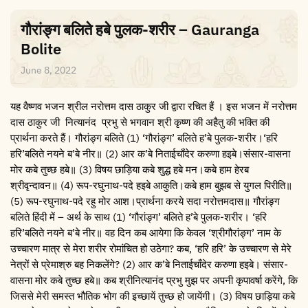
गौरांङ्ग बलिते हबे पुलक-शरीर – Gauranga
Bolite
June 8, 2022
यह वैष्णव भजन श्रील नरोत्तम दास ठाकुर जी द्वारा रचित हैं । इस भजन में नरोत्तम
दास ठाकुर जी नित्यानंद प्रभु से भगवान श्री कृष्ण की अहैतु की भक्ति की
प्रार्थना करते हैं। गौरांङ्ग बलिते (1) ‘गौरांङ्ग’ बलिते ह’बे पुलक-शरीर।‘हरि
हरि’बलिते नयने ब’बे नीर॥ (2) आर क’बे निताईचाँदेर करुणा हइबे।संसार-वासना
मोर कबे तुच्छ हबे॥ (3) विषय छाड़िया कबे शुद्ध हबे मन।कबे हाम हेरब
श्रीवृन्दावन॥ (4) रूप-रघुनाथ-पदे हइबे आकुति।कबे हाम बुझब से युगल पिरीति॥
(5) रूप-रघुनाथ-पदे रहु मोर आश।प्रार्थना करये सदा नरोत्तमदास॥ गौरांङ्ग
बलिते हिंदी में – अर्थ के साथ (1) ‘गौरांङ्ग’ बलिते ह’बे पुलक-शरीर। ‘हरि
हरि’बलिते नयने ब’बे नीर॥ वह दिन कब आयेगा कि केवल ‘श्रीगौरांङ्ग’ नाम के
उच्चारण मात्र से मेरा शरीर रोमांचित हो उठेगा? कब, ‘हरि हरि’ के उच्चारण से मेरे
नेत्रों से प्रेमाश्रु बह निकलेंगे? (2) आर क’बे निताईचाँदेर करुणा हइबे। संसार-
वासना मोर कबे तुच्छ हबे॥ कब श्रीनित्यानंद प्रभु मुझ पर अपनी कृपावर्षा करेंगे, कि
जिससे मेरी समस्त भौतिक भोग की इच्छायें तुच्छ हो जायेंगी। (3) विषय छाड़िया कबे