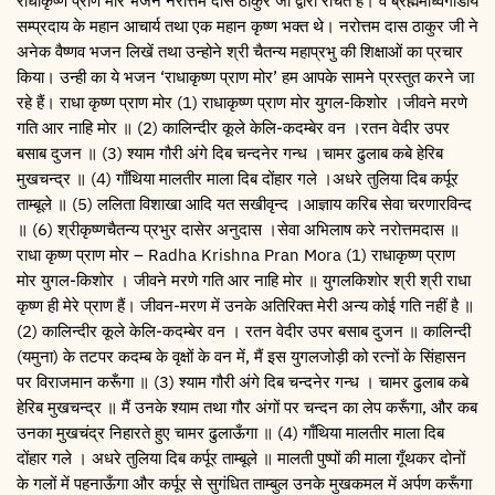
राधाकृष्ण प्राण मोर भजन नरोत्तम दास ठाकुर जी द्वारा रचित है। वे ब्रह्ममाध्वगौडीय
सम्प्रदाय के महान आचार्य तथा एक महान कृष्ण भक्त थे। नरोत्तम दास ठाकुर जी ने
अनेक वैष्णव भजन लिखें तथा उन्होने श्री चैतन्य महाप्रभु की शिक्षाओं का प्रचार
किया। उन्ही का ये भजन ‘राधाकृष्ण प्राण मोर’ हम आपके सामने प्रस्तुत करने जा
रहे हैं। राधा कृष्ण प्राण मोर (1) राधाकृष्ण प्राण मोर युगल-किशोर ।जीवने मरणे
गति आर नाहि मोर ॥ (2) कालिन्दीर कूले केलि-कदम्बेर वन ।रतन वेदीर उपर
बसाब दुजन ॥ (3) श्याम गौरी अंगे दिब चन्दनेर गन्ध ।चामर ढुलाब कबे हेरिब
मुखचन्द्र ॥ (4) गाँथिया मालतीर माला दिब दोंहार गले ।अधरे तुलिया दिब कर्पूर
ताम्बूले ॥ (5) ललिता विशाखा आदि यत सखीवृन्द ।आज्ञाय करिब सेवा चरणारविन्द
॥ (6) श्रीकृष्णचैतन्य प्रभुर दासेर अनुदास ।सेवा अभिलाष करे नरोत्तमदास ॥
राधा कृष्ण प्राण मोर – Radha Krishna Pran Mora (1) राधाकृष्ण प्राण
मोर युगल-किशोर । जीवने मरणे गति आर नाहि मोर ॥ युगलकिशोर श्री श्री राधा
कृष्ण ही मेरे प्राण हैं। जीवन-मरण में उनके अतिरिक्त मेरी अन्य कोई गति नहीं है ॥
(2) कालिन्दीर कूले केलि-कदम्बेर वन । रतन वेदीर उपर बसाब दुजन ॥ कालिन्दी
(यमुना) के तटपर कदम्ब के वृक्षों के वन में, मैं इस युगलजोड़ी को रत्नों के सिंहासन
पर विराजमान करूँगा ॥ (3) श्याम गौरी अंगे दिब चन्दनेर गन्ध । चामर ढुलाब कबे
हेरिब मुखचन्द्र ॥ मैं उनके श्याम तथा गौर अंगों पर चन्दन का लेप करूँगा, और कब
उनका मुखचंद्र निहारते हुए चामर ढुलाऊँगा ॥ (4) गाँथिया मालतीर माला दिब
दोंहार गले । अधरे तुलिया दिब कर्पूर ताम्बूले ॥ मालती पुष्पों की माला गूँथकर दोनों
के गलों में पहनाऊँगा और कर्पूर से सुगंधित ताम्बुल उनके मुखकमल में अर्पण करूँगा