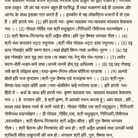
नाम संकीर्तन नामक भजन श्रीपाद नरोत्तम दास ठाकुर जी द्वारा रचित हैं। नरोत्तम
दास ठाकुर जी का यह भजन बहुत ही प्रसिद्ध हैं तथा भक्तगण बड़े ही उल्लास और
आनंद के साथ इसका गान करते हैं ।। इस्कॉन मे यह लोकप्रिय भजनों में से एक
हैं । हरि हराये नमः (1) हरि हराये नमः कृष्ण यादवाय नमःयादवाय माधवाय केशवाय
नमः।। (2) गोपाल गोविंद राम श्री मधुसूदन।गिरिधारी गोपीनाथ मदनमोहन।।
(3) श्री चैतन्य-नित्यानंद श्री अद्वैत-सीता।हरि गुरु वैष्णव भागवत गीता।। (4)
श्री-रूप सनातन भट्ट रघुनाथ ।श्री जीव गोपाल-भट्ट दास रघुनाथ।। (5) एइ
छाय् गोसाईर् कोरि चरण वंदन्।जहां होइतॆ विघ्न-नाश अभीष्ट-पुरण ।। (6) एइ
छह गोसाईर जार मुइ तार दास।ता सबार पद-रेणु मोर पंच-ग्रास।। (7) तादेर
चरण-सेवी-भक्त-सनॆ वास।जनमॆ जनमॆ होय् एइ अभिलाष ।। (8) एइ छइ गोसाइ
जबॆ ब्रजॆ कॊइला बास्।राधा-कृष्ण-नित्य-लीला कॊरिला प्रकाश ।। (9) आनंदे
बोलो हरि भज वृन्दावन।श्री-गुरु-वैष्णव-पदे मजाइया मन ।। (10) श्री-गुरु-
वैष्णव-पाद-पद्म कोरि आश।नाम-संकीर्तन कहॆ नरोत्तम दास।। हरि हराये नमः
हिंदी में – अर्थ के साथ हरि हराये नमः कृष्ण यादवाय नमः यादवाय माधवाय केशवाय
नमः।। हे भगवान हरि , हे श्री कृष्ण, मैं आपको नमन करता हूं। आप यादव , हरि ,
माधव तथा केशव नामो से जानें जाते हैं। गोपाल गोविंद राम श्री मधुसूदन। गिरिधारी
गोपीनाथ मदनमोहन।। ही गोपाल ,गोविंद,राम, श्री मधुसूदन, गिरिधारी,गोपीनाथ
,मदनमोहन। श्री चैतन्य-नित्यानंद श्री अद्वैत-सीता। हरि गुरु वैष्णव भागवत
गीता।। श्री चैतन्य और नित्यानंद की जय हो। श्री अद्वैत आचार्य तथा उनकी भार्या
श्रीमती सीता ठाकुरानी की जय हो। भगवान श्री हरि ,गुरु, वैष्णव जन,