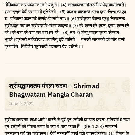
गोपिकाकान्त राधाकान्त नमोऽस्तु ते॥ (4) तप्तकाञ्चनगौराङ्गी राधेवृन्दावनेश्वरी।
वृषभानुसुते देवी प्रणमामी हरिप्रिये॥ (5) वाञ्छा-कल्पतरुभ्यश्च कृपा-सिन्धुभ्य एव
च।पतितानां पावनेभ्यो वैष्णवेभ्यो नमो नमः॥ (6) श्रीकृष्ण चैतन्य प्रभु नित्यानन्द।
श्रीअद्वैत गदाधर श्रीवासादि-गौरभक्तवृन्द॥ (7) हरे कृष्ण हरे कृष्ण, कृष्ण कृष्ण हरे
हरे।हरे राम हरे राम राम राम हरे हरे॥ (8) नम ॐ विष्णु पादाय कृष्ण प्रेष्ठाय
भूतले।श्रीमते भक्तिवेदान्त स्वामिन् इति नामिने।।नमस्ते सारस्वते देवे गौर वाणी
प्रचारिणे।निर्विशेष शून्यवादी पाश्चात्य देश तारिणे।।
श्रीमद्भागवतम मंगला चरण – Shrimad
Bhagwatam Mangla Charan
June 9, 2022
श्रीमदभागवतम कथा आरंभ करने से पूर्व इन श्लोकों का पाठ करना अनिवार्य हैं तथा
इन श्लोकों को मंगला चरण के रूप में गाया जाता हैं। (SB 1.2.4) नारायणं
नमस्कृत्य नरं चैव नरोत्तमम्। देवीं सरस्वतीं व्यासं ततो जयमुदीरयेत्॥ (1) विजय के