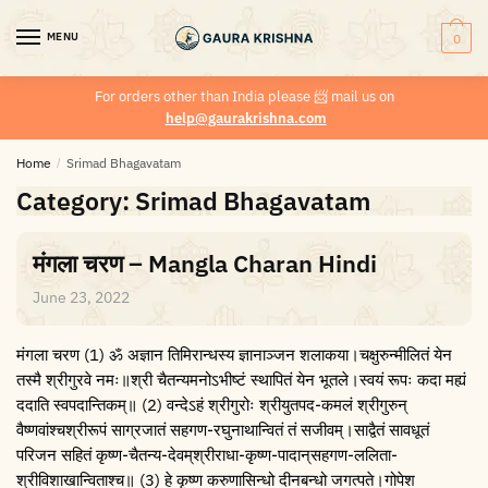
MENU
0
For orders other than India please
📨
mail us on
help@gaurakrishna.com
Home
/
Srimad Bhagavatam
Category:
Srimad Bhagavatam
मंगला चरण – Mangla Charan Hindi
June 23, 2022
मंगला चरण (1) ॐ अज्ञान तिमिरान्धस्य ज्ञानाञ्जन शलाकया।चक्षुरुन्मीलितं येन
तस्मै श्रीगुरवे नमः॥श्री चैतन्यमनोऽभीष्टं स्थापितं येन भूतले।स्वयं रूपः कदा मह्यं
ददाति स्वपदान्तिकम्॥ (2) वन्देऽहं श्रीगुरोः श्रीयुतपद-कमलं श्रीगुरुन्‌
वैष्णवांश्चश्रीरूपं साग्रजातं सहगण-रघुनाथान्वितं तं सजीवम्।साद्वैतं सावधूतं
परिजन सहितं कृष्ण-चैतन्य-देवम्‌श्रीराधा-कृष्ण-पादान्‌सहगण-ललिता-
श्रीविशाखान्विताश्च॥ (3) हे कृष्ण करुणासिन्धो दीनबन्धो जगत्पते।गोपेश