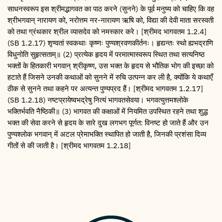
साधनस्वरूप इस श्रीमद्भागवत का पाठ करने (सुनने) के पूर्व मनुष्य को चाहिए कि वह
श्रीभगवान् नारायण को, नरोत्तम नर-नारायण ऋषि को, विद्या की देवी माता सरस्वती
को तथा ग्रंथकार श्रील व्यासदेव को नमस्कार करे। [श्रीमद भागवतम 1.2.4]
(SB 1.2.17) शृण्वतां स्वकथाः कृष्णः पुण्यश्रवणकीर्तनः। हृद्यन्तः स्थो ह्यभद्राणि
विधुनोति सुहृत्सताम्॥ (2) प्रत्येक हृदय में परमात्मास्वरूप स्थित तथा सत्यनिष्ठ
भक्तों के हितकारी भगवान् श्रीकृष्ण, उस भक्त के हृदय से भौतिक भोग की इच्छा को
हटाते हैं जिसने उनकी कथाओं को सुनने में रुचि उत्पन्न कर ली है, क्योंकि ये कथाएँ
ठीक से सुनने तथा कहने पर अत्यन्त पुण्यप्रद हैं। [श्रीमद भागवतम 1.2.17]
(SB 1.2.18) नष्टप्रायेष्वभद्रेषु नित्यं भागवतसेवया। भगवत्युत्तमश्लोके
भक्तिर्भवति नैष्ठिकी॥ (3) भागवत की कक्षाओं में नियमित उपस्थित रहने तथा शुद्ध
भक्त की सेवा करने से हृदय के सारे दुख लगभग पूर्णत: विनष्ट हो जाते हैं और उन
पुण्यश्लोक भगवान् में अटल प्रेमाभक्ति स्थापित हो जाती है, जिनकी प्रशंसा दिव्य
गीतों से की जाती है। [श्रीमद भागवतम 1.2.18]