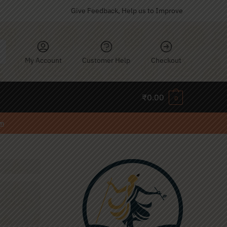
Give Feedback, Help us to Improve
My Account
Customer Help
Checkout
₹
0.00
0
m