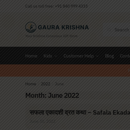
Call us toll free:
+91 840 999 4333
Search
Your Krishna Conscious Gift Store
Home
Kids
Customer Help
Blog
Cont
F
Home
2022
June
/
/
Month:
June 2022
सफला एकादशी व्रत कथा – Safala Ekad
June 30, 2022