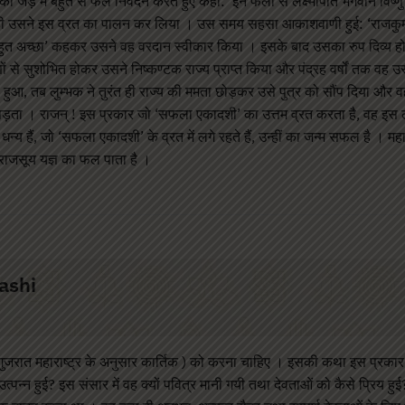
 जड़ में बहुत से फल निवेदन करते हुए कहा: ‘इन फलों से लक्ष्मीपति भगवान विष्णु स
स ही उसने इस व्रत का पालन कर लिया । उस समय सहसा आकाशवाणी हुई: ‘राजकुमा
 ‘बहुत अच्छा’ कहकर उसने वह वरदान स्वीकार किया । इसके बाद उसका रुप दिव्य ह
णों से सुशोभित होकर उसने निष्कण्टक राज्य प्राप्त किया और पंद्रह वर्षों तक व
ुआ, तब लुम्भक ने तुरंत ही राज्य की ममता छोड़कर उसे पुत्र को सौंप दिया और व
ं पड़ता । राजन् ! इस प्रकार जो ‘सफला एकादशी’ का उत्तम व्रत करता है, वह इस 
ष्य धन्य हैं, जो ‘सफला एकादशी’ के व्रत में लगे रहते हैं, उन्हीं का जन्म सफल है । 
राजसूय यज्ञ का फल पाता है ।
dashi
्ष ( गुजरात महाराष्ट्र के अनुसार कार्तिक ) को करना चाहिए । इसकी कथा इस प्रकार ह
उत्पन्न हुई? इस संसार में वह क्यों पवित्र मानी गयी तथा देवताओं को कैसे प्रिय हु