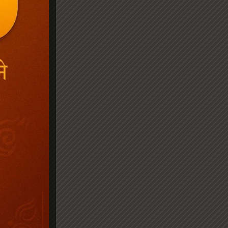
हुए वार्तालाप
रपूर्वक बतायें
िल जाती है । इस
 वह पुण्य पर्वत
्ट हो जाते हैं
ता है, वह
ी प्राप्ति के
 उन्हें अक्षय
त का संकल्प
े दिन पुष्प,
ो गुलाब के
वागमन के चक्र
र सदाचारी व
हण करनी चाहिए ।