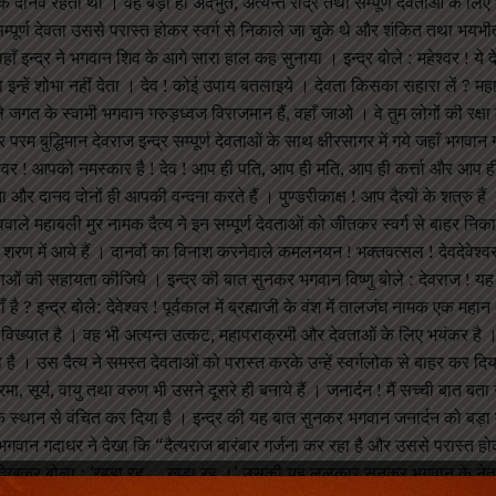
नामक दानव रहता था । वह बड़ा ही अदभुत, अत्यन्त रौद्र तथा सम्पूर्ण देवताओं के लि
म्पूर्ण देवता उससे परास्त होकर स्वर्ग से निकाले जा चुके थे और शंकित तथा भयभी
 इन्द्र ने भगवान शिव के आगे सारा हाल कह सुनाया । इन्द्र बोले : महेश्वर ! ये द
रहना इन्हें शोभा नहीं देता । देव ! कोई उपाय बतलाइये । देवता किसका सहारा लें ? मह
ले जगत के स्वामी भगवान गरुड़ध्वज विराजमान हैं, वहाँ जाओ । वे तुम लोगों की रक्षा 
परम बुद्धिमान देवराज इन्द्र सम्पूर्ण देवताओं के साथ क्षीरसागर में गये जहाँ भगवान
वेश्वर ! आपको नमस्कार है ! देव ! आप ही पति, आप ही मति, आप ही कर्त्ता और आप ह
 दानव दोनों ही आपकी वन्दना करते हैं । पुण्डरीकाक्ष ! आप दैत्यों के शत्रु हैं 
ववाले महाबली मुर नामक दैत्य ने इन सम्पूर्ण देवताओं को जीतकर स्वर्ग से बाहर निक
रण में आये हैं । दानवों का विनाश करनेवाले कमलनयन ! भक्तवत्सल ! देवदेवेश्वर 
वताओं की सहायता कीजिये । इन्द्र की बात सुनकर भगवान विष्णु बोले : देवराज ! यह
? इन्द्र बोले: देवेश्वर ! पूर्वकाल में ब्रह्माजी के वंश में तालजंघ नामक एक महान
विख्यात है । वह भी अत्यन्त उत्कट, महापराक्रमी और देवताओं के लिए भयंकर है ।
है । उस दैत्य ने समस्त देवताओं को परास्त करके उन्हें स्वर्गलोक से बाहर कर दि
्रमा, सूर्य, वायु तथा वरुण भी उसने दूसरे ही बनाये हैं । जनार्दन ! मैं सच्ची बात बता
येक स्थान से वंचित कर दिया है । इन्द्र की यह बात सुनकर भगवान जनार्दन को बड़
 भगवान गदाधर ने देखा कि “दैत्यराज बारंबार गर्जना कर रहा है और उससे परास्त होक
णु को देखकर बोला : ‘खड़ा रह … खड़ा रह ।’ उसकी यह ललकार सुनकर भगवान के नेत्