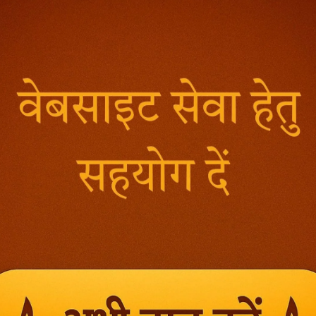
देख ।’ यह कहकर श्रीविष्णु ने अपने दिव्य बाणों से सामने आये हुए दुष्ट दानवों को 
ीविष्णु ने दैत्य सेना पर चक्र का प्रहार किया । उससे छिन्न भिन्न होकर सैकड़ो योद
 वहाँ सिंहावती नाम की गुफा थी, जो बारह योजन लम्बी थी । पाण्ड्डनन्दन ! उस ग
 मार डालने के उद्योग में उनके पीछे पीछे तो लगा ही था । अत: उसने भी उसी गुफा म
‘यह दानवों को भय देनेवाला देवता है । अत: नि:सन्देह इसे मार डालूँगा ।’ युधिष्ठ
कट हुई, जो बड़ी ही रुपवती, सौभाग्यशालिनी तथा दिव्य अस्त्र शस्त्रों से सुसज्जि
महान था । युधिष्ठिर ! दानवराज मुर ने उस कन्या को देखा । कन्या ने युद्ध का व
 प्रकार की युद्धकला में निपुण थी । वह मुर नामक महान असुर उसके हुंकारमात्र स
ो धरती पर इस प्रकार निष्प्राण पड़ा देखकर कन्या से पूछा : ‘मेरा यह शत्रु अत्यन
के ही प्रसाद से मैंने इस महादैत्य का वध किया है। श्रीभगवान ने कहा : कल्याणी 
 मन में जैसी इच्छा हो, उसके अनुसार मुझसे कोई वर माँग लो । देवदुर्लभ होने पर भी वह 
ी थी। उसने कहा: ‘प्रभो !
ni Ekadashi