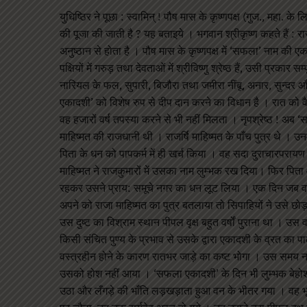
युधिष्ठिर ने पूछा : स्वामिन् ! पौष मास के कृष्णपक्ष (गुज., महा. क
की पूजा की जाती है ? यह बताइये । भगवान श्रीकृष्ण कहते हैं : राज
अनुष्ठान से होता है । पौष मास के कृष्णपक्ष में ‘सफला’ नाम की 
पक्षियों में गरुड़ तथा देवताओं में श्रीविष्णु श्रेष्ठ हैं, उसी प्रका
नारियल के फल, सुपारी, बिजौरा तथा जमीरा नींबू, अनार, सुन्दर 
एकादशी’ को विशेष रुप से दीप दान करने का विधान है । रात को व
वह हजारों वर्ष तपस्या करने से भी नहीं मिलता । नृपश्रेष्ठ ! अ
माहिष्मत की राजधानी थी । राजर्षि माहिष्मत के पाँच पुत्र थे । उन
पिता के धन को पापकर्म में ही खर्च किया । वह सदा दुराचारपराय
माहिष्मत ने राजकुमारों में उसका नाम लुम्भक रख दिया। फिर पित
रहकर उसने प्राय: समूचे नगर का धन लूट लिया । एक दिन जब वह र
अपने को राजा माहिष्मत का पुत्र बतलाया तो सिपाहियों ने उसे छ
उस दुष्ट का विश्राम स्थान पीपल वृक्ष बहुत वर्षों पुराना था । उ
किसी संचित पुण्य के प्रभाव से उसके द्वारा एकादशी के व्रत का पाल
वस्त्रहीन होने के कारण रातभर जाड़े का कष्ट भोगा । उस समय न 
उसको होश नहीं आया । ‘सफला एकादशी’ के दिन भी लुम्भक बेहोश 
उठा और लँगड़े की भाँति लड़खड़ाता हुआ वन के भीतर गया । वह भू