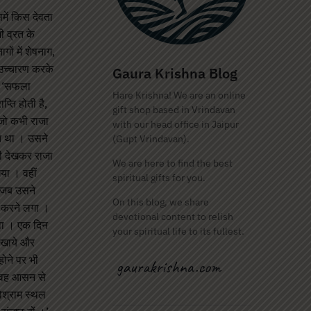
समें किस देवता
ी व्रत के
ों में शेषनाग,
का उच्चारण करके
Gaura Krishna Blog
 । ‘सफला
Hare Krishna! We are an online
्ति होती है,
gift shop based in Vrindavan
 जो कभी राजा
with our head office in Jaipur
क्त था । उसने
(Gupt Vrindavan).
री देखकर राजा
We are here to find the best
या । वहीं
spiritual gifts for you.
ु जब उसने
On this blog, we share
ह करने लगा ।
devotional content to relish
ा था । एक दिन
your spiritual life to its fullest.
ल खाये और
ोने पर भी
र वह आसन से
िश्राम स्थल