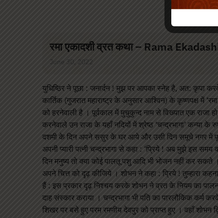
रमा एकादशी व्रत कथा – Rama Ekadash
June 30, 2022
युधिष्ठिर ने पूछा : जनार्दन ! मुझ पर आपका स्नेह है, अत: कृपा करक
कार्तिक (गुजरात महाराष्ट्र के अनुसार आश्विन) के कृष्णपक्ष में
को हरनेवाली है । पूर्वकाल में मुचुकुन्द नाम से विख्यात एक राजा ह
करनेवाले उन राजा के यहाँ नदियों में श्रेष्ठ ‘चन्द्रभागा’ कन्या 
दशमी के दिन अपने ससुर के घर आये और उसी दिन समूचे नगर में पू
अपनी प्यारी पत्नी चन्द्रभागा से कहा : ‘प्रिये ! अब मुझे इस समय 
दिन मनुष्य तो क्या कोई पालतू पशु आदि भी भोजन नहीं कर सकते 
अपने चित्त को दृढ़ कीजिये । शोभन ने कहा : प्रिये ! तुम्हारा कहन
हैं : इस प्रकार दृढ़ निश्चय करके शोभन ने व्रत के नियम का पालन 
दाह संस्कार कराया । चन्द्रभागा भी पति का पारलौकिक कर्म करके
शिखर पर बसे हुए परम रमणीय देवपुर को प्राप्त हुए । वहाँ शोभन द्व