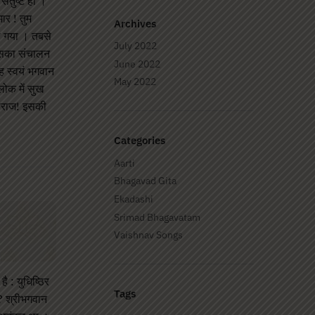
ंतुष्ट हों ।’
र ! तुम
Archives
ो गया । तबसे
July 2022
ह उसका संचालन
June 2022
ह स्वयं भगवान
May 2022
लोक में सुख
महाराज! इसकी
Categories
Aarti
Bhagavad Gita
Ekadashi
Srimad Bhagavatam
Vaishnav Songs
ै : युधिष्ठिर
Tags
ई? श्रीभगवान