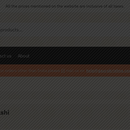
All the prices mentioned on the website are inclusive of all taxes.
act us
About
or orders other than India please
📨
mail us on
help@gaurakrishna.co
ashi