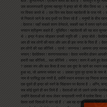
बोले : कुन्तीनन्दन ! प्राचीन समय की बात है । सत्ययुग में मुर 
उस कालरुपधारी दुरात्मा महासुर ने इन्द्र को भी जीत लिया था । स
पर विचरा करते थे । एक दिन सब देवता महादेवजी के पास गये । वहाँ
से निकाले जाने के बाद पृथ्वी पर विचर रहे हैं । मनुष्यों के बीच 
: देवराज ! जहाँ सबको शरण देनेवाले, सबकी रक्षा में तत्पर रहने वा
भगवान श्रीकृष्ण कहते हैं : युधिष्ठिर ! महादेवजी की यह बात सुनकर 
थे । इन्द्र ने हाथ जोड़कर उनकी स्तुति की । इन्द्र बोले : देवदे
आप ही सब लोगों की माता और आप ही इस जगत के पिता हैं । देवता और
हम लोगों की रक्षा कीजिये । प्रभो ! जगन्नाथ ! अत्यन्त उग्र स्वभा
भगवन् ! देवदेवेश्वर ! शरणागतवत्सल ! देवता भयभीत होकर आपकी श
हमारी रक्षा कीजिये… रक्षा कीजिये । भगवन् ! शरण में आये हुए दे
? उसका रुप और बल कैसा है तथा उस दुष्ट के रहने का स्थान कहाँ है 
हुआ था, जो अत्यन्त भयंकर था । उसका पुत्र मुर दानव के नाम से 
नाम से प्रसिद्ध एक नगरी है, उसीमें स्थान बनाकर वह निवास करता 
एक दूसरे ही इन्द्र को स्वर्ग के सिंहासन पर बैठाया है । अग्नि, चन्द
सब कोई दूसरे ही कर लिये हैं । देवताओं को तो उसने उनके प्रत्
उन्होंने देवताओं को साथ लेकर चन्द्रावती नगरी में प्रवेश किया ।
देवता दसों दिशाओं में भाग रहे हैं ।’ अब वह दानव भगवान विष्