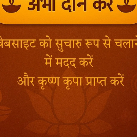
र्तिक मास के शुक्लपक्ष की ‘प्रबोधिनी एकादशी’ के सम्बन्ध में नारद और ब्रह्माजी के बीच 
! ‘प्रबोधिनी एकादशी’ के व्रत का क्या फल होता है, आप कृपा करके मुझे यह सब विस्ता
ष्कर है, वह वस्तु भी कार्तिक मास के शुक्लपक्ष की ‘प्रबोधिनी एकादशी’ के व्रत से म
्ट हो जाते है । हे पुत्र ! जो मनुष्य श्रद्धापूर्वक इस दिन थोड़ा भी पुण्य करते हैं, उनका
रह्महत्या आदि महान पाप भी ‘प्रबोधिनी एकादशी’ के दिन रात्रि को जागरण करने से नष
स की इस एकादशी का व्रत अवश्य करना चाहिए । जो मनुष्य इस एकादशी व्रत को कर
कि एकादशी भगवान विष्णु को अत्यंत प्रिय है । इस एकादशी के दिन जो मनुष्य भगवान क
्ञोऽस्मि’ । यज्ञों में जपयज्ञ मेरा ही स्वरुप है।’ – श्रीमद्भगवदगीता ) आदि करते हैं,
वान की पूजा करनी चाहिए । इस एकादशी के दिन मनुष्य को ब्रह्ममुहूर्त में उठकर व्र
 नृत्य, कथा-कीर्तन करते हुए रात्रि व्यतीत करनी चाहिए । ‘प्रबोधिनी एकादशी’ क
ध्य देना चाहिए । इसका फल तीर्थ और दान आदि से करोड़ गुना अधिक होता है । ज
से, दूर्वादल से, शमीपत्र से, चम्पकपुष्प से भगवान विष्णु की पूजा करते हैं, वे आ
ात:काल स्नान के पश्चात् भगवान की प्रार्थना करते हुए गुरु की पूजा करनी चाहिए औ
नुष्य चातुर्मास्य व्रत में किसी वस्तु को त्याग देते हैं, उन्हें इस दिन से पुनः ग्र
ें अनन्त सुख मिलता है और अंत में स्वर्ग को जाते हैं ।