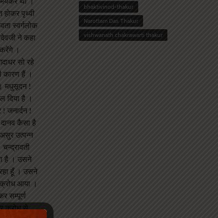
ए भयंकर था ।
bhaktivinod-thakur
त होकर पृथ्वी
Narottam Das Thakur
ेवता स्वर्गलोक
vishwanath chakrawarti thakur
ादेवजी ने कहा
करेंगे ।
 गदाधर सो रहे
ी कारण हैं ।
। मधुसूदन !
ाल दिया है ।
! जनार्दन !
 दानव कैसा है
 असुर उत्पन्न
 चन्द्रावती
या है । उसने
 रहा हूँ । उसने
ा क्रोध आया ।
र सम्पूर्ण
र क्रोध से