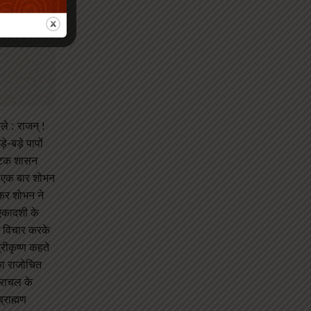
ले : राजन् !
े-बड़े पापों
कण्टक शासन
 । एक बार शोभन
नकर शोभन ने
 एकादशी के
ं विचार करके
्रीकृष्ण कहते
 का राजोचित
दराचल के
्राह्मण