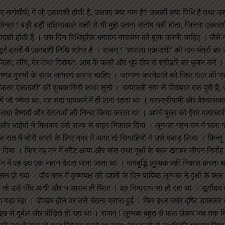
े लिए मार्गशीर्ष) में जो एकादशी होती है, उसका क्या नाम है? उसकी क्या विधि है तथा उ
ेन्द्र ! बड़ी बड़ी दक्षिणावाले यज्ञों से भी मुझे उतना संतोष नहीं होता, जितना एकादश
एकादशी होती है । उस दिन विधिपूर्वक भगवान नारायण की पूजा करनी चाहिए । जैसे नाग
र सम्पूर्ण व्रतों में एकादशी तिथि श्रेष्ठ है । राजन् ! ‘सफला एकादशी’ को नाम मंत्रों 
आँवला, लौंग, बेर तथा विशेषत: आम के फलों और धूप दीप से श्रीहरि का पूजन करे
ैष्णव पुरुषों के साथ जागरण करना चाहिए । जागरण करनेवाले को जिस फल की प्राप
ब ‘सफला एकादशी’ की शुभकारिणी कथा सुनो । चम्पावती नाम से विख्यात एक पुरी है,
में जो ज्येष्ठ था, वह सदा पापकर्म में ही लगा रहता था । परस्त्रीगामी और वेश्यास
ण तथा वैष्णवों और देवताओं की निन्दा किया करता था । अपने पुत्र को ऐसा पापाचा
ा और भाईयों ने मिलकर उसे राज्य से बाहर निकाल दिया । लुम्भक गहन वन में चला ग
ात में चोरी करने के लिए नगर में आया तो सिपाहियों ने उसे पकड़ लिया । किन्त
ोड़ दिया । फिर वह वन में लौट आया और मांस तथा वृक्षों के फल खाकर जीवन निर्वा
स वन में वह वृक्ष एक महान देवता माना जाता था । पापबुद्धि लुम्भक वहीं निवास करत
न हो गया । पौष मास में कृष्णपक्ष की दशमी के दिन पापिष्ठ लुम्भक ने वृक्षों के फ
तो उसे नींद आयी और न आराम ही मिला । वह निष्प्राण सा हो रहा था । सूर्योदय ह
पड़ा रहा । दोपहर होने पर उसे चेतना प्राप्त हुई । फिर इधर उधर दृष्टि डालक
ख से दुर्बल और पीड़ित हो रहा था । राजन् ! लुम्भक बहुत से फल लेकर जब तक व