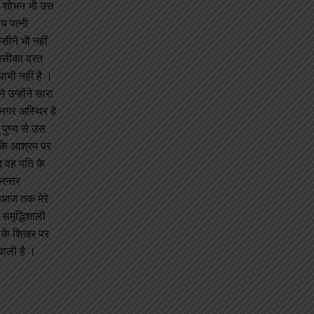
े । शोभन भी उस
य पत्नी
सीने भी नहीं
 उसीका व्रत
थायी नहीं है ।
 उन्होंने सारा
ह नगर अस्थिर है
 पुण्य से उस
ि के आश्रम पर
द वह पति के
नन्तर
र आज तक मेरे
 समृद्धिशाली
चल के शिखर पर
वाली है ।