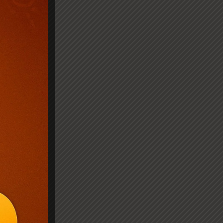
मारना आरम्भ
्धा मौत के मुख
ुफा में एक ही
ें प्रवेश
िर ! दानव के
त थी । वह
िचार करके
े राख का ढेर
्त उग्र और
! तुम्हारे इस
वर मैं तुम्हें