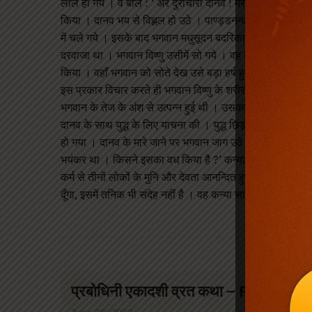
लाल हो गये । वे बोले : ‘ अरे दुराचारी दानव ! मेरी इन भुजाओं को 
किया । दानव भय से विह्लल हो उठे । पाण्ड्डनन्दन ! तत्पश्चात् श्र
में चले गये । इसके बाद भगवान मधुसूदन बदरिकाश्रम को चले गये ।
दरवाजा था । भगवान विष्णु उसीमें सो गये । वह दानव मुर भगवान को
किया । वहाँ भगवान को सोते देख उसे बड़ा हर्ष हुआ । उसने सोचा : 
इस प्रकार विचार करते ही भगवान विष्णु के शरीर से एक कन्या प्र
भगवान के तेज के अंश से उत्पन्न हुई थी । उसका बल और पराक्रम 
दानव के साथ युद्ध के लिए याचना की । युद्ध छिड़ गया । कन्या सब
हो गया । दानव के मारे जाने पर भगवान जाग उठे । उन्होंने दानव क
भयंकर था । किसने इसका वध किया है ?’ कन्या बोली: स्वामिन् ! आप
कर्म से तीनों लोकों के मुनि और देवता आनन्दित हुए हैं। अत: तुम्हारे
दूँगा, इसमें तनिक भी संदेह नहीं है । वह कन्या साक्षात् एकादशी ह
प्रबोधिनी एकादशी व्रत कथा – Prabodhi