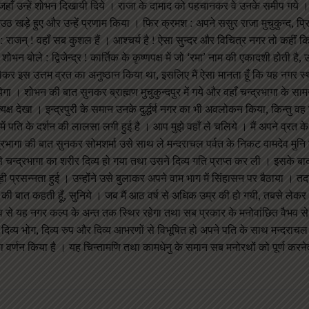
 गये, जहाँ उन्हें शोभन दिखायी दिये । राजा के दामाद को पहचानकर वे उनके समीप गय
ठ खड़े हुए और उन्हें प्रणाम किया । फिर क्रमश : अपने ससुर राजा मुचुकुन्द, प्रि
 राजन् ! वहाँ सब कुशल हैं । आश्चर्य है ! ऐसा सुन्दर और विचित्र नगर तो कहीं कि
 बोले : द्विजेन्द्र ! कार्तिक के कृष्णपक्ष में जो ‘रमा’ नाम की एकादशी होती है,
ाहीन होकर इस उत्तम व्रत का अनुष्ठान किया था, इसलिए मैं ऐसा मानता हूँ कि यह नगर स्
येगा । शोभन की बात सुनकर ब्राह्मण मुचुकुन्दपुर में गये और वहाँ चन्द्रभागा के सामने
प्रत्यक्ष देखा । इन्द्रपुरी के समान उनके दुर्द्धर्ष नगर का भी अवलोकन किया, किन्तु व
 में पति के दर्शन की लालसा लगी हुई है । आप मुझे वहाँ ले चलिये । मैं अपने व्रत के
्द्रभागा की बात सुनकर सोमशर्मा उसे साथ ले मन्दराचल पर्वत के निकट वामदेव मुन
े चन्द्रभागा का शरीर दिव्य हो गया तथा उसने दिव्य गति प्राप्त कर ली । इसके बा
रसन्नता हुई । उन्होंने उसे बुलाकर अपने वाम भाग में सिंहासन पर बैठाया । तद
ित की बात कहती हूँ, सुनिये । जब मैं आठ वर्ष से अधिक उम्र की हो गयी, तबसे लेक
रभाव से यह नगर कल्प के अन्त तक स्थिर रहेगा तथा सब प्रकार के मनोवांछित वैभव से
भागा दिव्य भोग, दिव्य रुप और दिव्य आभरणों से विभूषित हो अपने पति के साथ मन्दरा
 का वर्णन किया है । यह चिन्तामणि तथा कामधेनु के समान सब मनोरथों को पूर्ण करने