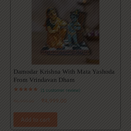
Damodar Krishna With Mata Yashoda
From Vrindavan Dham
(
1
customer review)
₹
4,999.00
₹
6,999.00
Add to cart