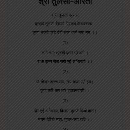
श्री तुलसी-आरती
श्री तुलसी प्रणाम
वृन्दायै तुलसी देव्यायै प्रियायै केशवस्यच।
कृष्ण भक्ती प्रदे देवी सत्य वत्यै नमो नमः।।
(1)
नमो नम: तुलसी कृष्ण प्रेयसी ।
राधा कृष्ण सेवा पाबो एई अभिलाषी ।।
(2)
जे तोमार शरण लय, तार वांछा पूर्ण हय।
कृपा करि कर तारे वृंदावनवासी।।
(3)
मोर एई अभिलाष, विलास कुन्जे दिओ वास।
नयने हेरिबो सदा, युगल-रूप राशि।।
(4)