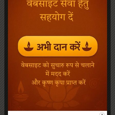
Jagadguru Srila Parbhupada Vigrah
From Vrindavan
₹
4,999.00
₹
6,999.00
Add to cart