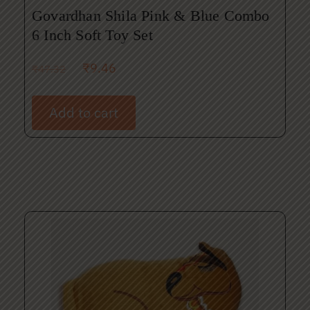
Govardhan Shila Pink & Blue Combo
6 Inch Soft Toy Set
₹
9.46
₹
47.32
Add to cart