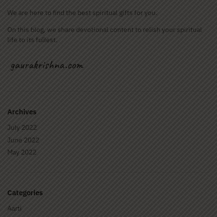
We are here to find the best spiritual gifts for you.
On this blog, we share devotional content to relish your spiritual
life to its fullest.
Archives
July 2022
June 2022
May 2022
Categories
Aarti