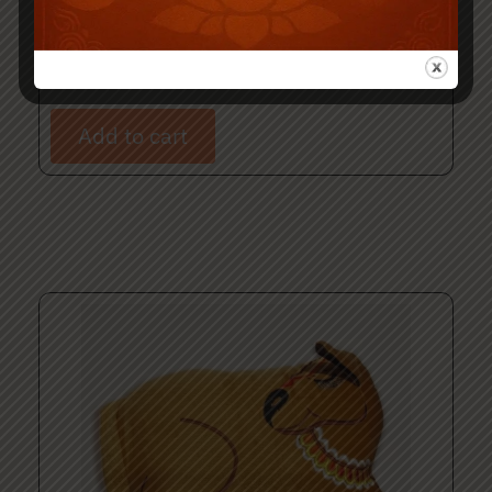
6 Inch Soft Toy Set
₹
10.00
₹
50.00
Add to cart