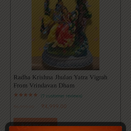
Radha Krishna Jhulan Yatra Vigrah
From Vrindavan Dham
(
7
customer reviews)
₹
4,999.00
₹
6,999.00
Add to cart