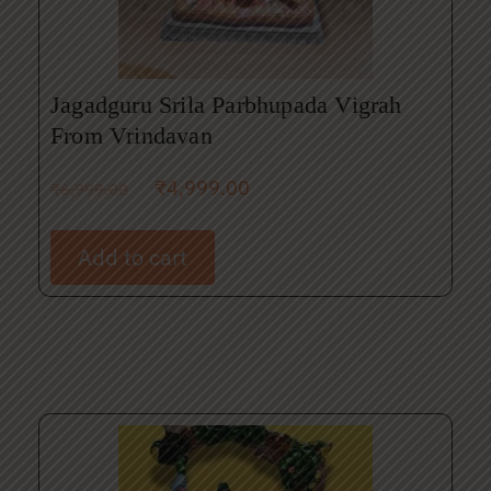
Jagadguru Srila Parbhupada Vigrah
From Vrindavan
₹
4,999.00
₹
6,999.00
Add to cart