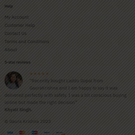
Help
My Account
Customer Help
Contact Us
Terms and Conditions
About
5-star reviews
★★★★★
“Recently bought Laddu Gopal from
GauraKrishna and I am happy to say it was
delivered perfectly with safety. I was a bit conscious buying
online but made the right decision”
Khyati Singh.
© Gaura Krishna 2023