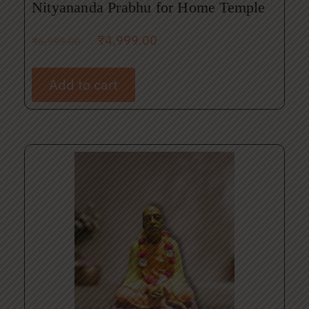
Nityananda Prabhu for Home Temple
₹
4,999.00
₹
6,999.00
Add to cart