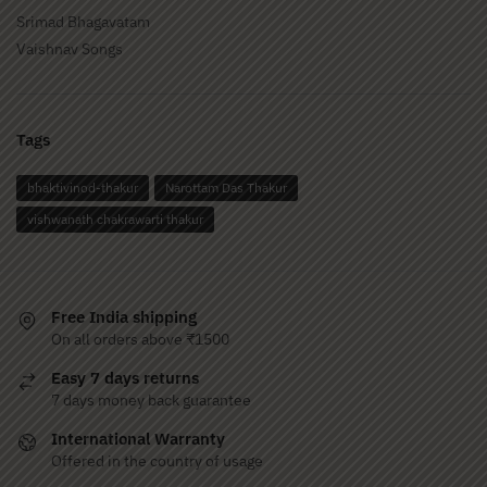
Srimad Bhagavatam
Vaishnav Songs
Tags
bhaktivinod-thakur
Narottam Das Thakur
vishwanath chakrawarti thakur
Free India shipping
On all orders above ₹1500
Easy 7 days returns
7 days money back guarantee
International Warranty
Offered in the country of usage