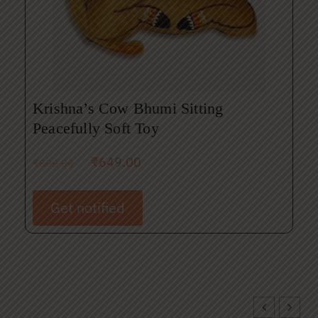
Krishna’s Cow Bhumi Sitting
Peacefully Soft Toy
₹
649.00
₹
800.00
Get notified