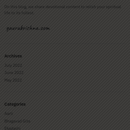
On this blog, we share devotional content to relish your spiritual
life to its fullest.
Archives
July 2022
June 2022
May 2022
Categories
Aarti
Bhagavad Gita
Ekadashi