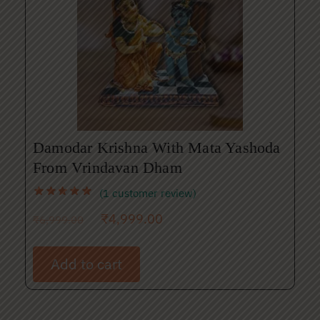
Damodar Krishna With Mata Yashoda
From Vrindavan Dham
(
1
customer review)
₹
4,999.00
₹
6,999.00
Add to cart