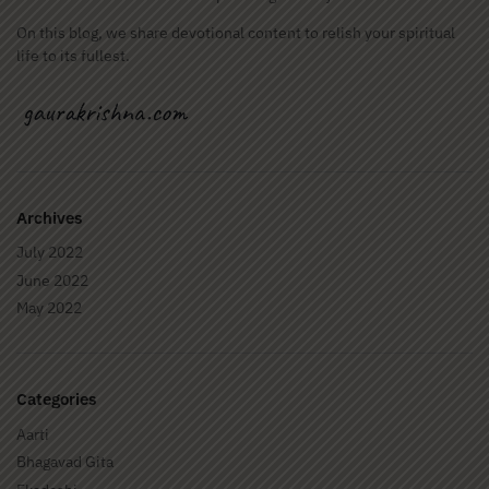
On this blog, we share devotional content to relish your spiritual
life to its fullest.
Archives
July 2022
June 2022
May 2022
Categories
Aarti
Bhagavad Gita