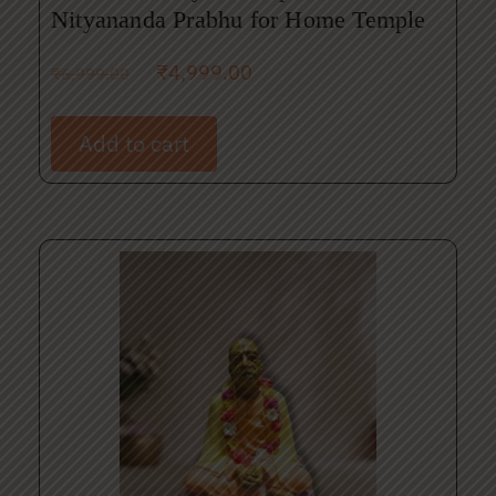
Nityananda Prabhu for Home Temple
₹
4,999.00
₹
6,999.00
Add to cart