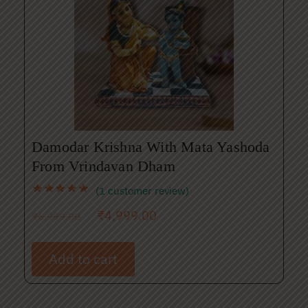
Damodar Krishna With Mata Yashoda
From Vrindavan Dham
(
1
customer review)
₹
4,999.00
₹
6,999.00
Add to cart