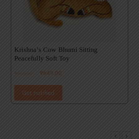
Krishna’s Cow Bhumi Sitting
Peacefully Soft Toy
₹
649.00
₹
800.00
Get notified