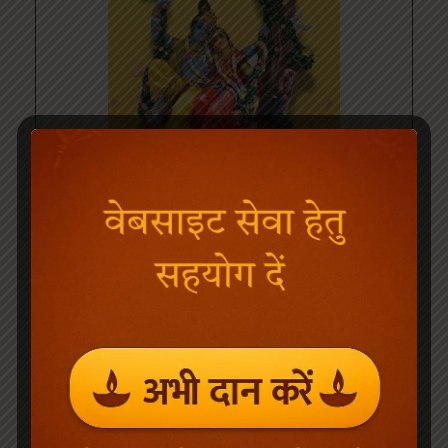
Radha Krishna Jhulan Yatra Vigrah
From Vrindavan Dham
(
7
customer reviews)
₹
4,999.00
₹
6,999.00
Add to cart