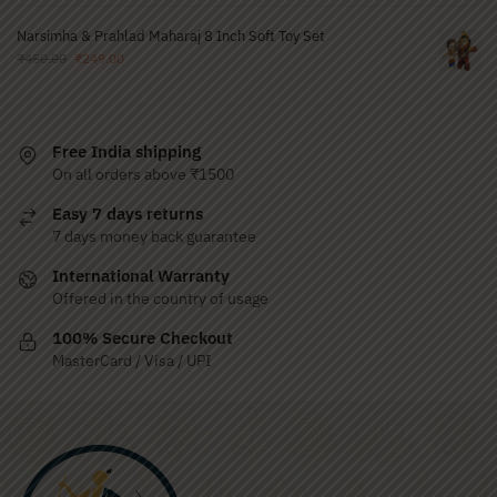
Narsimha & Prahlad Maharaj 8 Inch Soft Toy Set
₹
450.00
₹
249.00
Free India shipping
On all orders above ₹1500
Easy 7 days returns
7 days money back guarantee
International Warranty
Offered in the country of usage
100% Secure Checkout
MasterCard / Visa / UPI