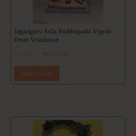
Jagadguru Srila Parbhupada Vigrah
From Vrindavan
₹
4,999.00
₹
6,999.00
Add to cart