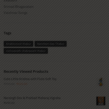
Ekadashi
Srimad Bhagavatam
Vaishnav Songs
Tags
bhaktivinod-thakur
Narottam Das Thakur
vishwanath chakrawarti thakur
Recently Viewed Products
Cute Little Krishna with Flute Soft Toy
₹
799.00
₹
525.00
Narsingh Dev & Prahlad Maharaj Vigraha
₹
690.00