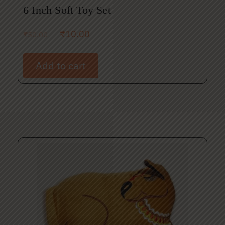
6 Inch Soft Toy Set
₹
10.00
₹
50.00
Add to cart