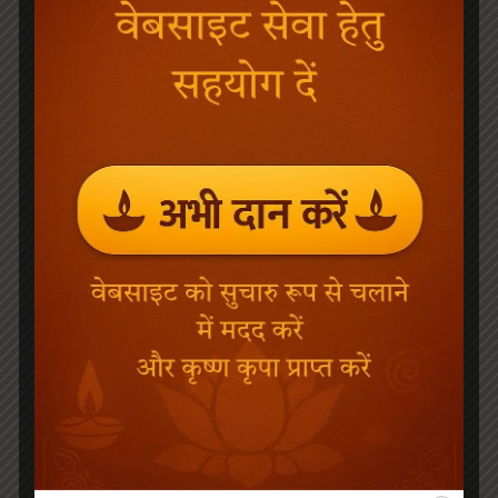
Add to cart
Jagadguru Srila Parbhupada Vigrah