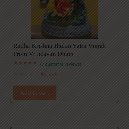
Radha Krishna Jhulan Yatra Vigrah
From Vrindavan Dham
(
7
customer reviews)
₹
4,999.00
₹
6,999.00
Add to cart