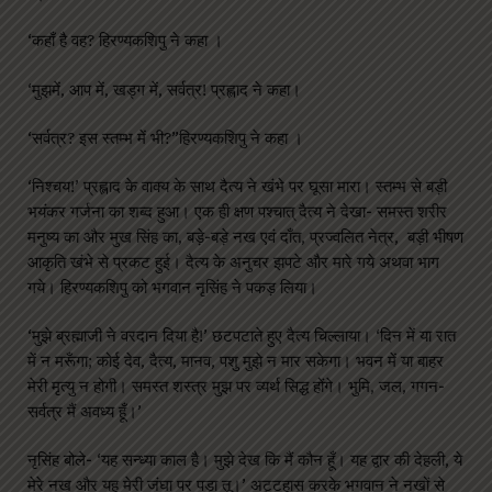
‘कहाँ है वह? हिरण्यकशिपु ने कहा ।
‘मुझमें, आप में, खड्ग में, सर्वत्र! प्रह्लाद ने कहा।
‘सर्वत्र? इस स्तम्भ में भी?”हिरण्यकशिपु ने कहा ।
‘निश्चय!’ प्रह्लाद के वाक्य के साथ दैत्य ने खंभे पर घूसा मारा। स्तम्भ से बड़ी
भयंकर गर्जना का शब्द हुआ। एक ही क्षण पश्चात् दैत्य ने देखा- समस्त शरीर
मनुष्य का और मुख सिंह का, बड़े-बड़े नख एवं दाँत, प्रज्वलित नेत्र, बड़ी भीषण
आकृति खंभे से प्रकट हुई। दैत्य के अनुचर झपटे और मारे गये अथवा भाग
गये। हिरण्यकशिपु को भगवान नृसिंह ने पकड़ लिया।
‘मुझे ब्रह्माजी ने वरदान दिया है!’ छटपटाते हुए दैत्य चिल्लाया। ‘दिन में या रात
में न मरूँगा; कोई देव, दैत्य, मानव, पशु मुझे न मार सकेगा। भवन में या बाहर
मेरी मृत्यु न होगी। समस्त शस्त्र मुझ पर व्यर्थ सिद्ध होंगे। भुमि, जल, गगन-
सर्वत्र मैं अवध्य हूँ।’
नृसिंह बोले- ‘यह सन्ध्या काल है। मुझे देख कि मैं कौन हूँ। यह द्वार की देहली, ये
मेरे नख और यह मेरी जंघा पर पड़ा तू।’ अट्टहास करके भगवान ने नखों से