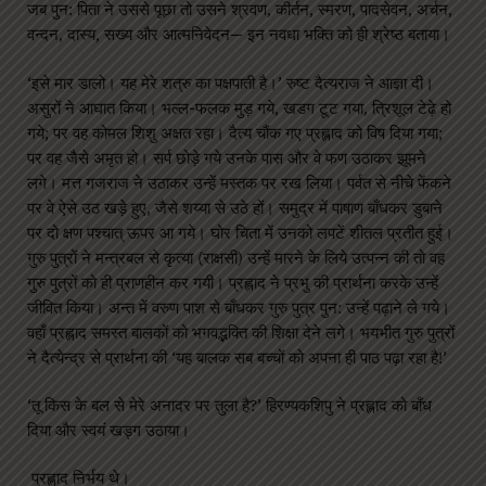
जब पुन: पिता ने उससे पूछा तो उसने श्रवण, कीर्तन, स्मरण, पादसेवन, अर्चन,
वन्दन, दास्य, सख्य और आत्मनिवेदन— इन नवधा भक्ति को ही श्रेष्ठ बताया।
‘इसे मार डालो। यह मेरे शत्रु का पक्षपाती है।’ रुष्ट दैत्यराज ने आज्ञा दी।
असुरों ने आघात किया। भल्ल-फलक मुड़ गये, खडग टूट गया, त्रिशूल टेढ़े हो
गये; पर वह कोमल शिशु अक्षत रहा। दैत्य चौंक गए प्रह्लाद को विष दिया गया;
पर वह जैसे अमृत हो। सर्प छोड़े गये उनके पास और वे फण उठाकर झूमने
लगे। मत्त गजराज ने उठाकर उन्हें मस्तक पर रख लिया। पर्वत से नीचे फेंकने
पर वे ऐसे उठ खड़े हुए, जैसे शय्या से उठे हों। समुद्र में पाषाण बाँधकर डुबाने
पर दो क्षण पश्चात् ऊपर आ गये। घोर चिता में उनको लपटें शीतल प्रतीत हुई।
गुरु पुत्रों ने मन्त्रबल से कृत्या (राक्षसी) उन्हें मारने के लिये उत्पन्न की तो वह
गुरु पुत्रों को ही प्राणहीन कर गयी। प्रह्लाद ने प्रभु की प्रार्थना करके उन्हें
जीवित किया। अन्त में वरुण पाश से बाँधकर गुरु पुत्र पुन: उन्हें पढ़ाने ले गये।
वहाँ प्रह्लाद समस्त बालकों को भगवद्भक्ति की शिक्षा देने लगे। भयभीत गुरु पुत्रों
ने दैत्येन्द्र से प्रार्थना की ‘यह बालक सब बच्चों को अपना ही पाठ पढ़ा रहा है!’
‘तू किस के बल से मेरे अनादर पर तुला है?’ हिरण्यकशिपु ने प्रह्लाद को बाँध
दिया और स्वयं खड्ग उठाया।
प्रह्लाद निर्भय थे।