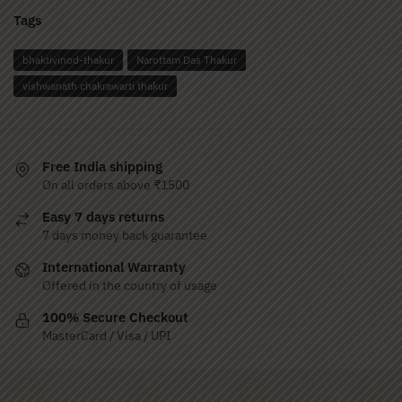
Tags
bhaktivinod-thakur
Narottam Das Thakur
vishwanath chakrawarti thakur
Free India shipping
On all orders above ₹1500
Easy 7 days returns
7 days money back guarantee
International Warranty
Offered in the country of usage
100% Secure Checkout
MasterCard / Visa / UPI