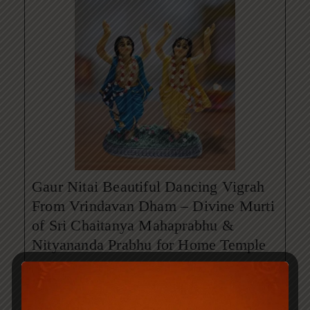
Gaur Nitai Beautiful Dancing Vigrah
From Vrindavan Dham – Divine Murti
of Sri Chaitanya Mahaprabhu &
Nityananda Prabhu for Home Temple
₹
4,999.00
₹
6,999.00