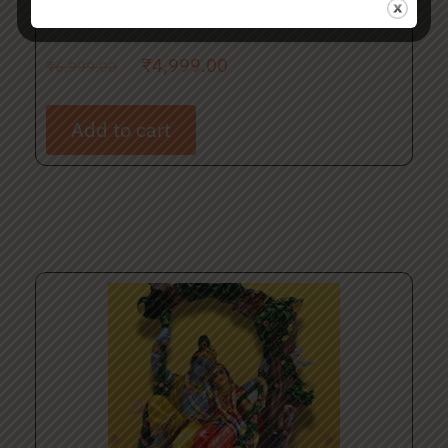
From Vrindavan
₹
4,999.00
₹
6,999.00
Add to cart