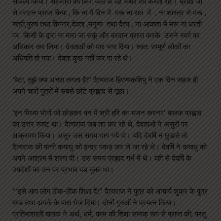
संकल्प किया। सहस्त्रों वर्ष बिना जल के वह स्थिर तप करता रहा। ब्रह्मा जी
से वरदान प्राप्त किया , कि ना मैं दिन में मरू ना रात में , ना शास्त्र से मरू ,
स्त्री,पुरुष तथा किन्नर,देवता ,मनुष्य तथा दैत्य , ना आकाश में मरू ना धरती
पर किसी के द्वारा ना मारा जा सकूं और वरदान प्राप्त करके उसने स्वर्ग पर
अधिकार कर लिया। देवताओं को मार भगा दिया। स्वत: सम्पूर्ण लोकों का
अधिपति हो गया। देवता कुछ नहीं कर पा रहे थे।
‘बेटा, तुझे क्या अच्छा लगता है?’ दैत्यराज हिरण्यकशिपु ने एक दिन सहज ही
अपने चारों पुत्रों में सबसे छोटे प्रह्लाद से पूछा।
‘इन मिथ्या भोगों को छोड़कर वन में श्री हरि का भजन करना!’ बालक प्रह्लाद
का उत्तर स्पष्ट था। दैत्यराज जब तप कर रहे थे, देवताओं ने असुरों पर
आक्रमण किया। असुर उस समय भाग गये थे। यदि देवर्षि न छुड़ाते तो
दैत्यराज की पत्नी कयाधु को इन्द्र पकड़ कर ले जा रहे थे। देवर्षि ने कयाधु को
अपने आश्रम में शरण दी। उस समय प्रह्लाद गर्भ में थे। वहीं से देवर्षि के
उपदेशों का उन पर प्रभाव पड़ चुका था।
”’इसे आप लोग ठीक-ठीक शिक्षा दें!” दैत्यराज ने पुत्र को आचार्य शुक्र के पुत्र
षण्ड तथा अमर्क के पास भेज दिया। दोनों गुरुओं ने प्रयत्न किया।
प्रतिभाशाली बालक ने अर्थ, धर्म, काम की शिक्षा सम्यक् रूप से प्राप्त की; परंतु