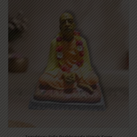
Radha Krishna Jhulan Yatra Vigrah From Vrindavan