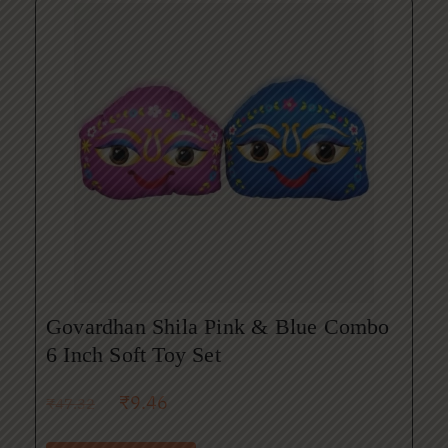
Govardhan Shila Pink & Blue Combo
6 Inch Soft Toy Set
₹
9.46
₹
47.32