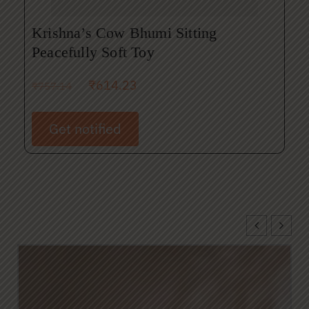
Krishna’s Cow Bhumi Sitting
Peacefully Soft Toy
₹
614.23
₹
757.14
Get notified