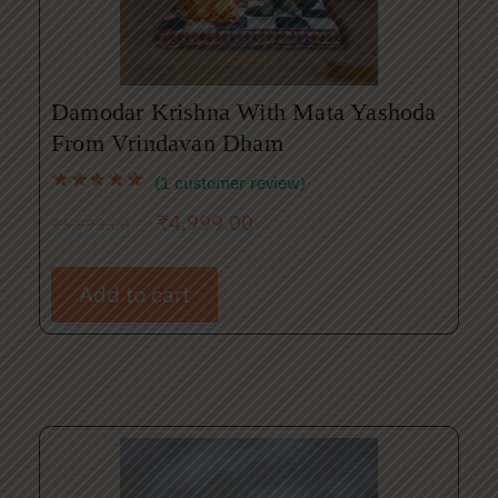
Damodar Krishna With Mata Yashoda
From Vrindavan Dham
(
1
customer review)
₹
4,999.00
₹
6,999.00
Add to cart