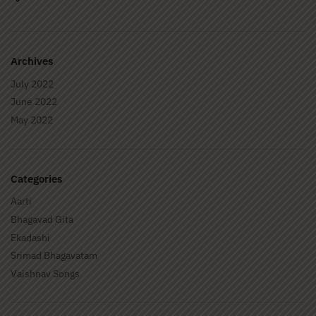
Archives
July 2022
June 2022
May 2022
Categories
Aarti
Bhagavad Gita
Ekadashi
Srimad Bhagavatam
Vaishnav Songs