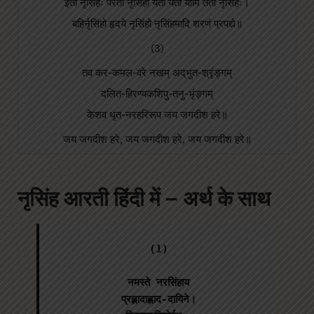
इतो नृसिंहः परतो नृसिंहो यतो यतो यामि ततो नृसिंहः।
बहिर्नृसिंहो हृदये नृसिंहो नृसिंहमादि शरणं प्रपद्ये॥
(3)
तव कर-कमल-वरे नखम्‌ अद्‌भुत-श्रृंङ्गम्‌
दलित-हिरण्यकशिपु-तनु-भृंङ्गम्‌
केशव धृत-नरहरिरूप जय जगदीश हरे॥
जय जगदीश हरे,
जय जगदीश हरे,
जय जगदीश हरे
॥
नृसिंह आरती हिंदी में – अर्थ के साथ
(1)

नमस्ते नरसिंहाय

प्रह्लादाह्लाद-दायिने।
