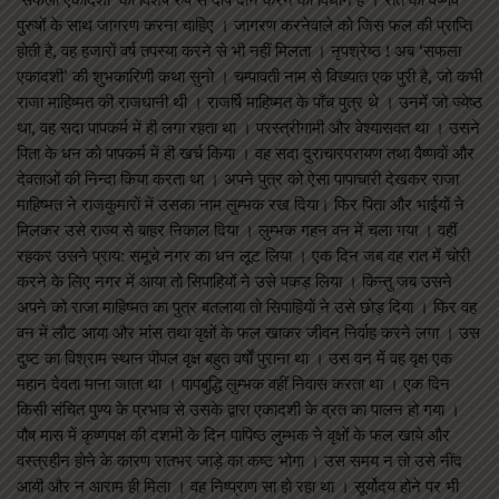
पुरुषों के साथ जागरण करना चाहिए । जागरण करनेवाले को जिस फल की प्राप्ति
होती है, वह हजारों वर्ष तपस्या करने से भी नहीं मिलता । नृपश्रेष्ठ ! अब ‘सफला
एकादशी’ की शुभकारिणी कथा सुनो । चम्पावती नाम से विख्यात एक पुरी है, जो कभी
राजा माहिष्मत की राजधानी थी । राजर्षि माहिष्मत के पाँच पुत्र थे । उनमें जो ज्येष्ठ
था, वह सदा पापकर्म में ही लगा रहता था । परस्त्रीगामी और वेश्यासक्त था । उसने
पिता के धन को पापकर्म में ही खर्च किया । वह सदा दुराचारपरायण तथा वैष्णवों और
देवताओं की निन्दा किया करता था । अपने पुत्र को ऐसा पापाचारी देखकर राजा
माहिष्मत ने राजकुमारों में उसका नाम लुम्भक रख दिया। फिर पिता और भाईयों ने
मिलकर उसे राज्य से बाहर निकाल दिया । लुम्भक गहन वन में चला गया । वहीं
रहकर उसने प्राय: समूचे नगर का धन लूट लिया । एक दिन जब वह रात में चोरी
करने के लिए नगर में आया तो सिपाहियों ने उसे पकड़ लिया । किन्तु जब उसने
अपने को राजा माहिष्मत का पुत्र बतलाया तो सिपाहियों ने उसे छोड़ दिया । फिर वह
वन में लौट आया और मांस तथा वृक्षों के फल खाकर जीवन निर्वाह करने लगा । उस
दुष्ट का विश्राम स्थान पीपल वृक्ष बहुत वर्षों पुराना था । उस वन में वह वृक्ष एक
महान देवता माना जाता था । पापबुद्धि लुम्भक वहीं निवास करता था । एक दिन
किसी संचित पुण्य के प्रभाव से उसके द्वारा एकादशी के व्रत का पालन हो गया ।
पौष मास में कृष्णपक्ष की दशमी के दिन पापिष्ठ लुम्भक ने वृक्षों के फल खाये और
वस्त्रहीन होने के कारण रातभर जाड़े का कष्ट भोगा । उस समय न तो उसे नींद
आयी और न आराम ही मिला । वह निष्प्राण सा हो रहा था । सूर्योदय होने पर भी