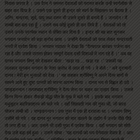
निवास करता है । उस दैत्य ने समस्त देवताओं को परास्त करके उन्हें स्वर्गलोक से
बाहर कर दिया है । उसने एक दूसरे ही इन्द्र को स्वर्ग के सिंहासन पर बैठाया है ।
अग्नि, चन्द्रमा, सूर्य, वायु तथा वरुण भी उसने दूसरे ही बनाये हैं । जनार्दन ! मैं
सच्ची बात बता रहा हूँ । उसने सब कोई दूसरे ही कर लिये हैं । देवताओं को तो
उसने उनके प्रत्येक स्थान से वंचित कर दिया है । इन्द्र की यह बात सुनकर
भगवान जनार्दन को बड़ा क्रोध आया । उन्होंने देवताओं को साथ लेकर चन्द्रावती
नगरी में प्रवेश किया । भगवान गदाधर ने देखा कि “दैत्यराज बारंबार गर्जना कर
रहा है और उससे परास्त होकर सम्पूर्ण देवता दसों दिशाओं में भाग रहे हैं ।’ अब वह
दानव भगवान विष्णु को देखकर बोला : ‘खड़ा रह … खड़ा रह ।’ उसकी यह
ललकार सुनकर भगवान के नेत्र क्रोध से लाल हो गये । वे बोले : ‘ अरे दुराचारी
दानव ! मेरी इन भुजाओं को देख ।’ यह कहकर श्रीविष्णु ने अपने दिव्य बाणों से
सामने आये हुए दुष्ट दानवों को मारना आरम्भ किया । दानव भय से विह्लल हो उठे ।
पाण्ड्डनन्दन ! तत्पश्चात् श्रीविष्णु ने दैत्य सेना पर चक्र का प्रहार किया । उससे
छिन्न भिन्न होकर सैकड़ो योद्धा मौत के मुख में चले गये । इसके बाद भगवान
मधुसूदन बदरिकाश्रम को चले गये । वहाँ सिंहावती नाम की गुफा थी, जो बारह
योजन लम्बी थी । पाण्ड्डनन्दन ! उस गुफा में एक ही दरवाजा था । भगवान विष्णु
उसीमें सो गये । वह दानव मुर भगवान को मार डालने के उद्योग में उनके पीछे पीछे
तो लगा ही था । अत: उसने भी उसी गुफा में प्रवेश किया । वहाँ भगवान को सोते
देख उसे बड़ा हर्ष हुआ । उसने सोचा : ‘यह दानवों को भय देनेवाला देवता है । अत:
नि:सन्देह इसे मार डालूँगा ।’ युधिष्ठिर ! दानव के इस प्रकार विचार करते ही