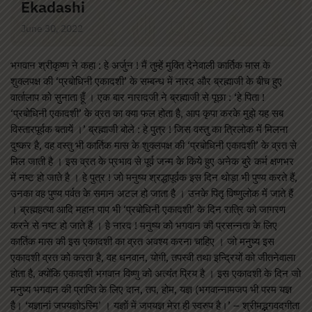
Ekadashi
June 30, 2022
भगवान श्रीकृष्ण ने कहा : हे अर्जुन ! मैं तुम्हें मुक्ति देनेवाली कार्तिक मास के
शुक्लपक्ष की ‘प्रबोधिनी एकादशी’ के सम्बन्ध में नारद और ब्रह्माजी के बीच हुए
वार्तालाप को सुनाता हूँ । एक बार नारादजी ने ब्रह्माजी से पूछा : ‘हे पिता !
‘प्रबोधिनी एकादशी’ के व्रत का क्या फल होता है, आप कृपा करके मुझे यह सब
विस्तारपूर्वक बतायें ।’ ब्रह्माजी बोले : हे पुत्र ! जिस वस्तु का त्रिलोक में मिलना
दुष्कर है, वह वस्तु भी कार्तिक मास के शुक्लपक्ष की ‘प्रबोधिनी एकादशी’ के व्रत से
मिल जाती है । इस व्रत के प्रभाव से पूर्व जन्म के किये हुए अनेक बुरे कर्म क्षणभर
में नष्ट हो जाते है । हे पुत्र ! जो मनुष्य श्रद्धापूर्वक इस दिन थोड़ा भी पुण्य करते हैं,
उनका वह पुण्य पर्वत के समान अटल हो जाता है । उनके पितृ विष्णुलोक में जाते हैं
। ब्रह्महत्या आदि महान पाप भी ‘प्रबोधिनी एकादशी’ के दिन रात्रि को जागरण
करने से नष्ट हो जाते हैं । हे नारद ! मनुष्य को भगवान की प्रसन्नता के लिए
कार्तिक मास की इस एकादशी का व्रत अवश्य करना चाहिए । जो मनुष्य इस
एकादशी व्रत को करता है, वह धनवान, योगी, तपस्वी तथा इन्द्रियों को जीतनेवाला
होता है, क्योंकि एकादशी भगवान विष्णु को अत्यंत प्रिय है । इस एकादशी के दिन जो
मनुष्य भगवान की प्राप्ति के लिए दान, तप, होम, यज्ञ (भगवान्नामजप भी परम यज्ञ
है। ‘यज्ञानां जपयज्ञोऽस्मि’ । यज्ञों में जपयज्ञ मेरा ही स्वरुप है।’ – श्रीमद्भगवदगीता