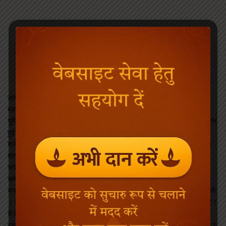
उत्पत्ति एकादशी व्रत कथा – Utpatti Ekadashi
June 30, 2022
उत्पत्ति एकादशी का व्रत हेमन्त ॠतु में मार्गशीर्ष मास के कृष्णपक्ष ( गुजरात
महाराष्ट्र के अनुसार कार्तिक ) को करना चाहिए । इसकी कथा इस प्रकार है :
युधिष्ठिर ने भगवान श्रीकृष्ण से पूछा : भगवन् ! पुण्यमयी एकादशी तिथि कैसे उत्पन्न
हुई? इस संसार में वह क्यों पवित्र मानी गयी तथा देवताओं को कैसे प्रिय हुई?
श्रीभगवान बोले : कुन्तीनन्दन ! प्राचीन समय की बात है । सत्ययुग में मुर नामक
दानव रहता था । वह बड़ा ही अदभुत, अत्यन्त रौद्र तथा सम्पूर्ण देवताओं के लिए
भयंकर था । उस कालरुपधारी दुरात्मा महासुर ने इन्द्र को भी जीत लिया था ।
सम्पूर्ण देवता उससे परास्त होकर स्वर्ग से निकाले जा चुके थे और शंकित तथा
भयभीत होकर पृथ्वी पर विचरा करते थे । एक दिन सब देवता महादेवजी के पास गये
। वहाँ इन्द्र ने भगवान शिव के आगे सारा हाल कह सुनाया । इन्द्र बोले : महेश्वर !
ये देवता स्वर्गलोक से निकाले जाने के बाद पृथ्वी पर विचर रहे हैं । मनुष्यों के बीच
रहना इन्हें शोभा नहीं देता । देव ! कोई उपाय बतलाइये । देवता किसका सहारा लें ?