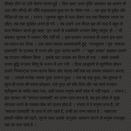
दोपहर होने पर उसे चेतना प्राप्त हुई । फिर इधर उधर दृष्टि डालकर वह आसन से
उठा और लँगड़े की भाँति लड़खड़ाता हुआ वन के भीतर गया । वह भूख से दुर्बल और
पीड़ित हो रहा था । राजन् ! लुम्भक बहुत से फल लेकर जब तक विश्राम स्थल पर
लौटा, तब तक सूर्यदेव अस्त हो गये । तब उसने उस पीपल वृक्ष की जड़ में बहुत से
फल निवेदन करते हुए कहा: ‘इन फलों से लक्ष्मीपति भगवान विष्णु संतुष्ट हों ।’ यों
कहकर लुम्भक ने रातभर नींद नहीं ली । इस प्रकार अनायास ही उसने इस व्रत
का पालन कर लिया । उस समय सहसा आकाशवाणी हुई: ‘राजकुमार ! तुम ‘सफला
एकादशी’ के प्रसाद से राज्य और पुत्र प्राप्त करोगे ।’ ‘बहुत अच्छा’ कहकर उसने
वह वरदान स्वीकार किया । इसके बाद उसका रुप दिव्य हो गया । तबसे उसकी
उत्तम बुद्धि भगवान विष्णु के भजन में लग गयी । दिव्य आभूषणों से सुशोभित होकर
उसने निष्कण्टक राज्य प्राप्त किया और पंद्रह वर्षों तक वह उसका संचालन करता
रहा । उसको मनोज्ञ नामक पुत्र उत्पन्न हुआ । जब वह बड़ा हुआ, तब लुम्भक ने
तुरंत ही राज्य की ममता छोड़कर उसे पुत्र को सौंप दिया और वह स्वयं भगवान
श्रीकृष्ण के समीप चला गया, जहाँ जाकर मनुष्य कभी शोक में नहीं पड़ता । राजन् !
इस प्रकार जो ‘सफला एकादशी’ का उत्तम व्रत करता है, वह इस लोक में सुख
भोगकर मरने के पश्चात् मोक्ष को प्राप्त होता है । संसार में वे मनुष्य धन्य हैं, जो
‘सफला एकादशी’ के व्रत में लगे रहते हैं, उन्हीं का जन्म सफल है । महाराज!
इसकी महिमा को पढ़ने, सुनने तथा उसके अनुसार आचरण करने से मनुष्य राजसूय
यज्ञ का फल पाता है ।