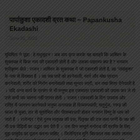
पापांकुशा एकादशी व्रत कथा – Papankusha
Ekadashi
June 30, 2022
युधिष्ठिर ने पूछा : हे मधुसूदन ! अब आप कृपा करके यह बताइये कि आश्विन के
शुक्लपक्ष में किस नाम की एकादशी होती है और उसका माहात्म्य क्या है ? भगवान
श्रीकृष्ण बोले : राजन् ! आश्विन के शुक्लपक्ष में जो एकादशी होती है, वह ‘पापांकुशा’
के नाम से विख्यात है । वह सब पापों को हरनेवाली, स्वर्ग और मोक्ष प्रदान
करनेवाली, शरीर को निरोग बनानेवाली तथा सुन्दर स्त्री, धन तथा मित्र देनेवाली है
। यदि अन्य कार्य के प्रसंग से भी मनुष्य इस एकमात्र एकादशी को उपास कर ले तो
उसे कभी यम यातना नहीं प्राप्त होती । राजन् ! एकादशी के दिन उपवास और
रात्रि में जागरण करनेवाले मनुष्य अनायास ही दिव्यरुपधारी, चतुर्भुज, गरुड़ की
ध्वजा से युक्त, हार से सुशोभित और पीताम्बरधारी होकर भगवान विष्णु के धाम को
जाते हैं । राजेन्द्र ! ऐसे पुरुष मातृपक्ष की दस, पितृपक्ष की दस तथा पत्नी के पक्ष की
भी दस पीढ़ियों का उद्धार कर देते हैं । उस दिन सम्पूर्ण मनोरथ की प्राप्ति के लिए
मुझ वासुदेव का पूजन करना चाहिए । जितेन्द्रिय मुनि चिरकाल तक कठोर तपस्या