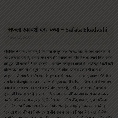
सफला एकादशी व्रत कथा – Safala Ekadashi
June 30, 2022
युधिष्ठिर ने पूछा : स्वामिन् ! पौष मास के कृष्णपक्ष (गुज., महा. के लिए मार्गशीर्ष) में
जो एकादशी होती है, उसका क्या नाम है? उसकी क्या विधि है तथा उसमें किस देवता
की पूजा की जाती है ? यह बताइये । भगवान श्रीकृष्ण कहते हैं : राजेन्द्र ! बड़ी बड़ी
दक्षिणावाले यज्ञों से भी मुझे उतना संतोष नहीं होता, जितना एकादशी व्रत के
अनुष्ठान से होता है । पौष मास के कृष्णपक्ष में ‘सफला’ नाम की एकादशी होती है ।
उस दिन विधिपूर्वक भगवान नारायण की पूजा करनी चाहिए । जैसे नागों में शेषनाग,
पक्षियों में गरुड़ तथा देवताओं में श्रीविष्णु श्रेष्ठ हैं, उसी प्रकार सम्पूर्ण व्रतों में
एकादशी तिथि श्रेष्ठ है । राजन् ! ‘सफला एकादशी’ को नाम मंत्रों का उच्चारण
करके नारियल के फल, सुपारी, बिजौरा तथा जमीरा नींबू, अनार, सुन्दर आँवला,
लौंग, बेर तथा विशेषत: आम के फलों और धूप दीप से श्रीहरि का पूजन करे ।
‘सफला एकादशी’ को विशेष रुप से दीप दान करने का विधान है । रात को वैष्णव