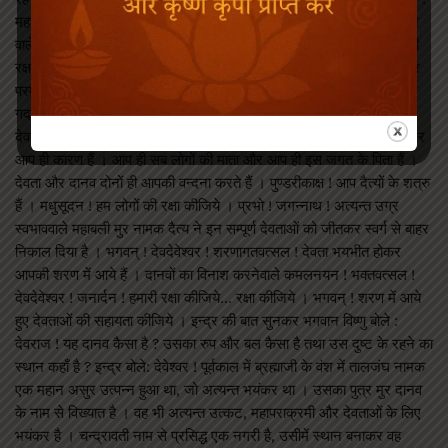
महादेवजी ने कहा : देवराज ! जहाँ सबको शरण देनेवाले, सबकी रक्षा में तत्पर रहने
वाले जगत के स्वामी भगवान गरुड़ध्वज विराजमान हैं, वहाँ जाओ । वे तुम लोगों की
रक्षा करेंगे । भगवान श्रीकृष्ण कहते हैं : युधिष्ठिर ! महादेवजी की यह बात सुनकर
परम बुद्धिमान देवराज इन्द्र सम्पूर्ण देवताओं के साथ क्षीरसागर में गये जहाँ भगवान
गदाधर सो रहे थे । इन्द्र ने हाथ जोड़कर उनकी स्तुति की । इन्द्र बोले :
देवदेवेश्वर ! आपको नमस्कार है ! देव ! आप ही पति, आप ही मति, आप ही कर्त्ता और
आप ही कारण हैं । आप ही सब लोगों की माता और आप ही इस जगत के पिता हैं ।
देवता और दानव दोनों ही आपकी वन्दना करते हैं । पुण्डरीकाक्ष ! आप दैत्यों के शत्रु
हैं । मधुसूदन ! हम लोगों की रक्षा कीजिये । प्रभो ! जगन्नाथ ! अत्यन्त उग्र
स्वभाववाले महाबली मुर नामक दैत्य ने इन सम्पूर्ण देवताओं को जीतकर स्वर्ग से बाहर
निकाल दिया है । भगवन् ! देवदेवेश्वर ! शरणागतवत्सल ! देवता भयभीत होकर
आपकी शरण में आये हैं । दानवों का विनाश करनेवाले कमलनयन ! भक्तवत्सल !
देवदेवेश्वर ! जनार्दन ! हमारी रक्षा कीजिये… रक्षा कीजिये । भगवन् ! शरण में आये
हुए देवताओं की सहायता कीजिये । इन्द्र की बात सुनकर भगवान विष्णु बोले :
देवराज ! यह दानव कैसा है ? उसका रुप और बल कैसा है तथा उस दुष्ट के रहने का
स्थान कहाँ है ? इन्द्र बोले: देवेश्वर ! पूर्वकाल में ब्रह्माजी के वंश में तालजंघ नामक
एक महान असुर उत्पन्न हुआ था, जो अत्यन्त भयंकर था । उसका पुत्र मुर दानव
के नाम से विख्यात है । वह भी अत्यन्त उत्कट, महापराक्रमी और देवताओं के लिए
भयंकर है । चन्द्रावती नाम से प्रसिद्ध एक नगरी है, उसीमें स्थान बनाकर वह