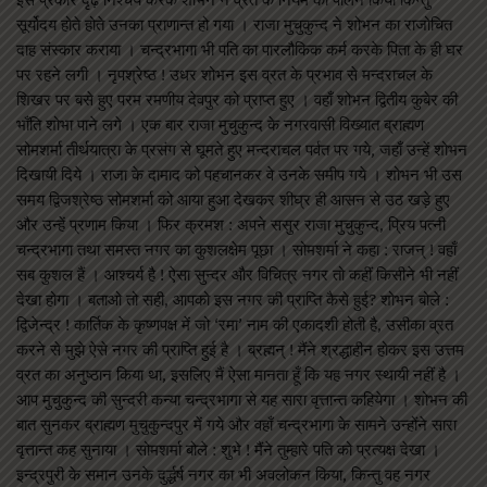
सूर्योदय होते होते उनका प्राणान्त हो गया । राजा मुचुकुन्द ने शोभन का राजोचित
दाह संस्कार कराया । चन्द्रभागा भी पति का पारलौकिक कर्म करके पिता के ही घर
पर रहने लगी । नृपश्रेष्ठ ! उधर शोभन इस व्रत के प्रभाव से मन्दराचल के
शिखर पर बसे हुए परम रमणीय देवपुर को प्राप्त हुए । वहाँ शोभन द्वितीय कुबेर की
भाँति शोभा पाने लगे । एक बार राजा मुचुकुन्द के नगरवासी विख्यात ब्राह्मण
सोमशर्मा तीर्थयात्रा के प्रसंग से घूमते हुए मन्दराचल पर्वत पर गये, जहाँ उन्हें शोभन
दिखायी दिये । राजा के दामाद को पहचानकर वे उनके समीप गये । शोभन भी उस
समय द्विजश्रेष्ठ सोमशर्मा को आया हुआ देखकर शीघ्र ही आसन से उठ खड़े हुए
और उन्हें प्रणाम किया । फिर क्रमश : अपने ससुर राजा मुचुकुन्द, प्रिय पत्नी
चन्द्रभागा तथा समस्त नगर का कुशलक्षेम पूछा । सोमशर्मा ने कहा : राजन् ! वहाँ
सब कुशल हैं । आश्चर्य है ! ऐसा सुन्दर और विचित्र नगर तो कहीं किसीने भी नहीं
देखा होगा । बताओ तो सही, आपको इस नगर की प्राप्ति कैसे हुई? शोभन बोले :
द्विजेन्द्र ! कार्तिक के कृष्णपक्ष में जो ‘रमा’ नाम की एकादशी होती है, उसीका व्रत
करने से मुझे ऐसे नगर की प्राप्ति हुई है । ब्रह्मन् ! मैंने श्रद्धाहीन होकर इस उत्तम
व्रत का अनुष्ठान किया था, इसलिए मैं ऐसा मानता हूँ कि यह नगर स्थायी नहीं है ।
आप मुचुकुन्द की सुन्दरी कन्या चन्द्रभागा से यह सारा वृत्तान्त कहियेगा । शोभन की
बात सुनकर ब्राह्मण मुचुकुन्दपुर में गये और वहाँ चन्द्रभागा के सामने उन्होंने सारा
वृत्तान्त कह सुनाया । सोमशर्मा बोले : शुभे ! मैंने तुम्हारे पति को प्रत्यक्ष देखा ।
इन्द्रपुरी के समान उनके दुर्द्धर्ष नगर का भी अवलोकन किया, किन्तु वह नगर