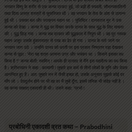
भगवान विष्णु के शरीर से एक कन्या प्रकट हुई, जो बड़ी ही रुपवती, सौभाग्यशालिनी
तथा दिव्य अस्त्र शस्त्रों से सुसज्जित थी । वह भगवान के तेज के अंश से उत्पन्न
हुई थी । उसका बल और पराक्रम महान था । युधिष्ठिर ! दानवराज मुर ने उस
कन्या को देखा । कन्या ने युद्ध का विचार करके दानव के साथ युद्ध के लिए याचना
की । युद्ध छिड़ गया । कन्या सब प्रकार की युद्धकला में निपुण थी । वह मुर नामक
महान असुर उसके हुंकारमात्र से राख का ढेर हो गया । दानव के मारे जाने पर
भगवान जाग उठे । उन्होंने दानव को धरती पर इस प्रकार निष्प्राण पड़ा देखकर
कन्या से पूछा : ‘मेरा यह शत्रु अत्यन्त उग्र और भयंकर था । किसने इसका वध
किया है ?’ कन्या बोली: स्वामिन् ! आपके ही प्रसाद से मैंने इस महादैत्य का वध किया
है। श्रीभगवान ने कहा : कल्याणी ! तुम्हारे इस कर्म से तीनों लोकों के मुनि और देवता
आनन्दित हुए हैं। अत: तुम्हारे मन में जैसी इच्छा हो, उसके अनुसार मुझसे कोई वर
माँग लो । देवदुर्लभ होने पर भी वह वर मैं तुम्हें दूँगा, इसमें तनिक भी संदेह नहीं है ।
वह कन्या साक्षात् एकादशी ही थी। उसने कहा: ‘प्रभो !
प्रबोधिनी एकादशी व्रत कथा – Prabodhini