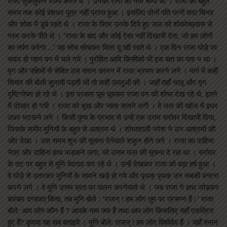
राजा सुकेतुमान राज्य करते थे । उनकी रानी का नाम चम्पा था । राजा को बहुत
समय तक कोई वंशधर पुत्र नहीं प्राप्त हुआ । इसलिए दोनों पति पत्नी सदा चिन्ता
और शोक में डूबे रहते थे । राजा के पितर उनके दिये हुए जल को शोकोच्छ्वास से
गरम करके पीते थे । ‘राजा के बाद और कोई ऐसा नहीं दिखायी देता, जो हम लोगों
का तर्पण करेगा …’ यह सोच सोचकर पितर दु:खी रहते थे । एक दिन राजा घोड़े पर
सवार हो गहन वन में चले गये । पुरोहित आदि किसीको भी इस बात का पता न था ।
मृग और पक्षियों से सेवित उस सघन कानन में राजा भ्रमण करने लगे । मार्ग में कहीं
सियार की बोली सुनायी पड़ती थी तो कहीं उल्लुओं की । जहाँ तहाँ भालू और मृग
दृष्टिगोचर हो रहे थे । इस प्रकार घूम घूमकर राजा वन की शोभा देख रहे थे, इतने
में दोपहर हो गयी । राजा को भूख और प्यास सताने लगी । वे जल की खोज में इधर
उधर भटकने लगे । किसी पुण्य के प्रभाव से उन्हें एक उत्तम सरोवर दिखायी दिया,
जिसके समीप मुनियों के बहुत से आश्रम थे । शोभाशाली नरेश ने उन आश्रमों की
ओर देखा । उस समय शुभ की सूचना देनेवाले शकुन होने लगे । राजा का दाहिना
नेत्र और दाहिना हाथ फड़कने लगा, जो उत्तम फल की सूचना दे रहा था । सरोवर
के तट पर बहुत से मुनि वेदपाठ कर रहे थे । उन्हें देखकर राजा को बड़ा हर्ष हुआ ।
वे घोड़े से उतरकर मुनियों के सामने खड़े हो गये और पृथक् पृथक् उन सबकी वन्दना
करने लगे । वे मुनि उत्तम व्रत का पालन करनेवाले थे । जब राजा ने हाथ जोड़कर
बारंबार दण्डवत् किया, तब मुनि बोले : ‘राजन् ! हम लोग तुम पर प्रसन्न हैं।’ राजा
बोले: आप लोग कौन हैं ? आपके नाम क्या हैं तथा आप लोग किसलिए यहाँ एकत्रित
हुए हैं? कृपया यह सब बताइये । मुनि बोले: राजन् ! हम लोग विश्वेदेव हैं । यहाँ स्नान