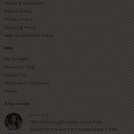
Terms & Conditions
Return Policy
Privacy Policy
Shipping Policy
Web Accessibility Policy
Help
My Account
Customer Help
Contact Us
Terms and Conditions
About
5-star reviews
★★★★★
“Recently bought Laddu Gopal from
GauraKrishna and I am happy to say it was