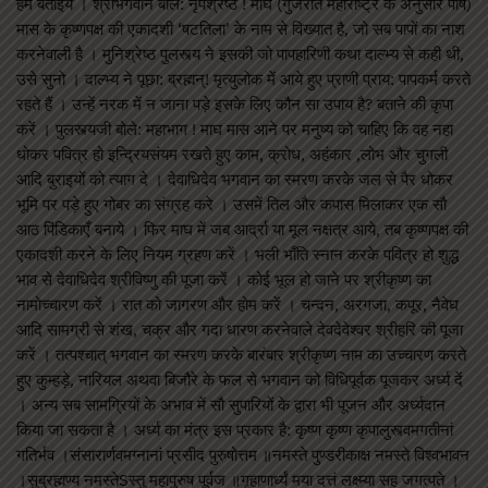
हमें बताइये । श्रीभगवान बोले: नृपश्रेष्ठ ! माघ (गुजरात महाराष्ट्र के अनुसार पौष)
मास के कृष्णपक्ष की एकादशी ‘षटतिला’ के नाम से विख्यात है, जो सब पापों का नाश
करनेवाली है । मुनिश्रेष्ठ पुलस्त्य ने इसकी जो पापहारिणी कथा दाल्भ्य से कही थी,
उसे सुनो । दाल्भ्य ने पूछा: ब्रह्मन्! मृत्युलोक में आये हुए प्राणी प्राय: पापकर्म करते
रहते हैं । उन्हें नरक में न जाना पड़े इसके लिए कौन सा उपाय है? बताने की कृपा
करें । पुलस्त्यजी बोले: महाभाग ! माघ मास आने पर मनुष्य को चाहिए कि वह नहा
धोकर पवित्र हो इन्द्रियसंयम रखते हुए काम, क्रोध, अहंकार ,लोभ और चुगली
आदि बुराइयों को त्याग दे । देवाधिदेव भगवान का स्मरण करके जल से पैर धोकर
भूमि पर पड़े हुए गोबर का संग्रह करे । उसमें तिल और कपास मिलाकर एक सौ
आठ पिंडिकाएँ बनाये । फिर माघ में जब आर्द्रा या मूल नक्षत्र आये, तब कृष्णपक्ष की
एकादशी करने के लिए नियम ग्रहण करें । भली भाँति स्नान करके पवित्र हो शुद्ध
भाव से देवाधिदेव श्रीविष्णु की पूजा करें । कोई भूल हो जाने पर श्रीकृष्ण का
नामोच्चारण करें । रात को जागरण और होम करें । चन्दन, अरगजा, कपूर, नैवेघ
आदि सामग्री से शंख, चक्र और गदा धारण करनेवाले देवदेवेश्वर श्रीहरि की पूजा
करें । तत्पश्चात् भगवान का स्मरण करके बारंबार श्रीकृष्ण नाम का उच्चारण करते
हुए कुम्हड़े, नारियल अथवा बिजौरे के फल से भगवान को विधिपूर्वक पूजकर अर्ध्य दें
। अन्य सब सामग्रियों के अभाव में सौ सुपारियों के द्वारा भी पूजन और अर्ध्यदान
किया जा सकता है । अर्ध्य का मंत्र इस प्रकार है: कृष्ण कृष्ण कृपालुस्त्वमगतीनां
गतिर्भव ।संसारार्णवमग्नानां प्रसीद पुरुषोत्तम ॥नमस्ते पुण्डरीकाक्ष नमस्ते विश्वभावन
।सुब्रह्मण्य नमस्तेSस्तु महापुरुष पूर्वज ॥गृहाणार्ध्यं मया दत्तं लक्ष्म्या सह जगत्पते ।