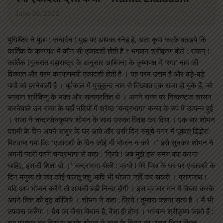
June 30, 2022
युधिष्ठिर ने पूछा : जनार्दन ! मुझ पर आपका स्नेह है, अत: कृपा करके बताइये कि
कार्तिक के कृष्णपक्ष में कौन सी एकादशी होती है ? भगवान श्रीकृष्ण बोले : राजन् !
कार्तिक (गुजरात महाराष्ट्र के अनुसार आश्विन) के कृष्णपक्ष में ‘रमा’ नाम की
विख्यात और परम कल्याणमयी एकादशी होती है । यह परम उत्तम है और बड़े-बड़े
पापों को हरनेवाली है । पूर्वकाल में मुचुकुन्द नाम से विख्यात एक राजा हो चुके हैं, जो
भगवान श्रीविष्णु के भक्त और सत्यप्रतिज्ञ थे । अपने राज्य पर निष्कण्टक शासन
करनेवाले उन राजा के यहाँ नदियों में श्रेष्ठ ‘चन्द्रभागा’ कन्या के रुप में उत्पन्न हुई
। राजा ने चन्द्रसेनकुमार शोभन के साथ उसका विवाह कर दिया । एक बार शोभन
दशमी के दिन अपने ससुर के घर आये और उसी दिन समूचे नगर में पूर्ववत् ढिंढ़ोरा
पिटवाया गया कि: ‘एकादशी के दिन कोई भी भोजन न करे ।’ इसे सुनकर शोभन ने
अपनी प्यारी पत्नी चन्द्रभागा से कहा : ‘प्रिये ! अब मुझे इस समय क्या करना
चाहिए, इसकी शिक्षा दो ।’ चन्द्रभागा बोली : प्रभो ! मेरे पिता के घर पर एकादशी के
दिन मनुष्य तो क्या कोई पालतू पशु आदि भी भोजन नहीं कर सकते । प्राणनाथ !
यदि आप भोजन करेंगे तो आपकी बड़ी निन्दा होगी । इस प्रकार मन में विचार करके
अपने चित्त को दृढ़ कीजिये । शोभन ने कहा : प्रिये ! तुम्हारा कहना सत्य है । मैं भी
उपवास करुँगा । दैव का जैसा विधान है, वैसा ही होगा । भगवान श्रीकृष्ण कहते हैं :
इस प्रकार दृढ़ निश्चय करके शोभन ने व्रत के नियम का पालन किया किन्तु