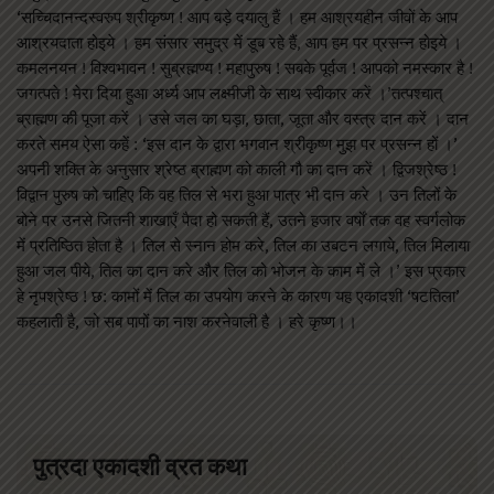
‘सच्चिदानन्दस्वरुप श्रीकृष्ण ! आप बड़े दयालु हैं । हम आश्रयहीन जीवों के आप
आश्रयदाता होइये । हम संसार समुद्र में डूब रहे हैं, आप हम पर प्रसन्न होइये ।
कमलनयन ! विश्वभावन ! सुब्रह्मण्य ! महापुरुष ! सबके पूर्वज ! आपको नमस्कार है !
जगत्पते ! मेरा दिया हुआ अर्ध्य आप लक्ष्मीजी के साथ स्वीकार करें ।’तत्पश्चात्
ब्राह्मण की पूजा करें । उसे जल का घड़ा, छाता, जूता और वस्त्र दान करें । दान
करते समय ऐसा कहें : ‘इस दान के द्वारा भगवान श्रीकृष्ण मुझ पर प्रसन्न हों ।’
अपनी शक्ति के अनुसार श्रेष्ठ ब्राह्मण को काली गौ का दान करें । द्विजश्रेष्ठ !
विद्वान पुरुष को चाहिए कि वह तिल से भरा हुआ पात्र भी दान करे । उन तिलों के
बोने पर उनसे जितनी शाखाएँ पैदा हो सकती हैं, उतने हजार वर्षों तक वह स्वर्गलोक
में प्रतिष्ठित होता है । तिल से स्नान होम करे, तिल का उबटन लगाये, तिल मिलाया
हुआ जल पीये, तिल का दान करे और तिल को भोजन के काम में ले ।’ इस प्रकार
हे नृपश्रेष्ठ ! छ: कामों में तिल का उपयोग करने के कारण यह एकादशी ‘षटतिला’
कहलाती है, जो सब पापों का नाश करनेवाली है । हरे कृष्ण।।
पुत्रदा एकादशी व्रत कथा