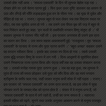
उसको होश नहीं आया । ‘सफला एकादशी’ के दिन भी लुम्भक बेहोश पड़ा रहा ।
दोपहर होने पर उसे चेतना प्राप्त हुई । फिर इधर उधर दृष्टि डालकर वह आसन से
उठा और लँगड़े की भाँति लड़खड़ाता हुआ वन के भीतर गया । वह भूख से दुर्बल और
पीड़ित हो रहा था । राजन् ! लुम्भक बहुत से फल लेकर जब तक विश्राम स्थल पर
लौटा, तब तक सूर्यदेव अस्त हो गये । तब उसने उस पीपल वृक्ष की जड़ में बहुत से
फल निवेदन करते हुए कहा: ‘इन फलों से लक्ष्मीपति भगवान विष्णु संतुष्ट हों ।’ यों
कहकर लुम्भक ने रातभर नींद नहीं ली । इस प्रकार अनायास ही उसने इस व्रत
का पालन कर लिया । उस समय सहसा आकाशवाणी हुई: ‘राजकुमार ! तुम ‘सफला
एकादशी’ के प्रसाद से राज्य और पुत्र प्राप्त करोगे ।’ ‘बहुत अच्छा’ कहकर उसने
वह वरदान स्वीकार किया । इसके बाद उसका रुप दिव्य हो गया । तबसे उसकी
उत्तम बुद्धि भगवान विष्णु के भजन में लग गयी । दिव्य आभूषणों से सुशोभित होकर
उसने निष्कण्टक राज्य प्राप्त किया और पंद्रह वर्षों तक वह उसका संचालन करता
रहा । उसको मनोज्ञ नामक पुत्र उत्पन्न हुआ । जब वह बड़ा हुआ, तब लुम्भक ने
तुरंत ही राज्य की ममता छोड़कर उसे पुत्र को सौंप दिया और वह स्वयं भगवान
श्रीकृष्ण के समीप चला गया, जहाँ जाकर मनुष्य कभी शोक में नहीं पड़ता । राजन् !
इस प्रकार जो ‘सफला एकादशी’ का उत्तम व्रत करता है, वह इस लोक में सुख
भोगकर मरने के पश्चात् मोक्ष को प्राप्त होता है । संसार में वे मनुष्य धन्य हैं, जो
‘सफला एकादशी’ के व्रत में लगे रहते हैं, उन्हीं का जन्म सफल है । महाराज!
इसकी महिमा को पढ़ने, सुनने तथा उसके अनुसार आचरण करने से मनुष्य राजसूय