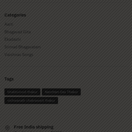
Categories
Aarti
Bhagavad Gita
Ekadashi
Srimad Bhagavatam
Vaishnav Songs
Tags
bhaktivinod-thakur
Narottam Das Thakur
vishwanath chakrawarti thakur
Free India shipping