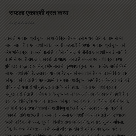
सफला एकादशी व्रत कथा
July 20, 2022
एकदशी भगवान श्री कृष्ण को अति प्रिय है तथा इसे माधव तिथि के नाम से भी
जाना जाता हैं । एकादशी भक्ति जननी कहलाती है अर्थात भगवान श्री कृष्ण की
प्रेम भक्ति प्रदान करने वाली है । वैसे तो साल में चौबीस एकादशी मनाई जाती है
उनमें से एक हैं सफला एकादशी तो आइए जानते है सफला एकादशी व्रत कथा
युधिष्ठिर ने पूछा : स्वामिन् ! पौष मास के कृष्णपक्ष (गुज., महा. के लिए मार्गशीर्ष) में
जो एकादशी होती है, उसका क्या नाम है? उसकी क्या विधि है तथा उसमें किस देवता
की पूजा की जाती है ? यह बताइये । भगवान श्रीकृष्ण कहते हैं : राजेन्द्र ! बड़ी बड़ी
दक्षिणावाले यज्ञों से भी मुझे उतना संतोष नहीं होता, जितना एकादशी व्रत के
अनुष्ठान से होता है । पौष मास के कृष्णपक्ष में ‘सफला’ नाम की एकादशी होती है ।
उस दिन विधिपूर्वक भगवान नारायण की पूजा करनी चाहिए । जैसे नागों में शेषनाग,
पक्षियों में गरुड़ तथा देवताओं में श्रीविष्णु श्रेष्ठ हैं, उसी प्रकार सम्पूर्ण व्रतों में
एकादशी तिथि श्रेष्ठ है । राजन् ! ‘सफला एकादशी’ को नाम मंत्रों का उच्चारण
करके नारियल के फल, सुपारी, बिजौरा तथा जमीरा नींबू, अनार, सुन्दर आँवला,
लौंग, बेर तथा विशेषत: आम के फलों और धूप दीप से श्रीहरि का पूजन करे ।
‘सफला एकादशी’ को विशेष रुप से दीप दान करने का विधान है । रात को वैष्णव