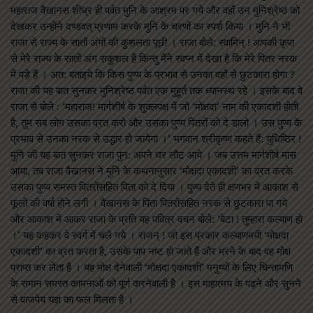
महाराज वैखानस शीघ्र ही पर्वत मुनि के आश्रम पर गये और वहाँ उन मुनिश्रेष्ठ को
देखकर उन्होंने दण्डवत् प्रणाम करके मुनि के चरणों का स्पर्श किया । मुनि ने भी
राजा से राज्य के सातों अंगों की कुशलता पूछी । राजा बोले: स्वामिन् ! आपकी कृपा
से मेरे राज्य के सातों अंग सकुशल हैं किन्तु मैंने स्वप्न में देखा है कि मेरे पितर नरक
में पड़े हैं । अत: बताइये कि किस पुण्य के प्रभाव से उनका वहाँ से छुटकारा होगा ?
राजा की यह बात सुनकर मुनिश्रेष्ठ पर्वत एक मुहूर्त तक ध्यानस्थ रहे । इसके बाद वे
राजा से बोले : ‘महाराज! मार्गशीर्ष के शुक्लपक्ष में जो ‘मोक्षदा’ नाम की एकादशी होती
है, तुम सब लोग उसका व्रत करो और उसका पुण्य पितरों को दे डालो । उस पुण्य के
प्रभाव से उनका नरक से उद्धार हो जायेगा ।’ भगवान श्रीकृष्ण कहते हैं: युधिष्ठिर !
मुनि की यह बात सुनकर राजा पुन: अपने घर लौट आये । जब उत्तम मार्गशीर्ष मास
आया, तब राजा वैखानस ने मुनि के कथनानुसार ‘मोक्षदा एकादशी’ का व्रत करके
उसका पुण्य समस्त पितरोंसहित पिता को दे दिया । पुण्य देते ही क्षणभर में आकाश से
फूलों की वर्षा होने लगी । वैखानस के पिता पितरोंसहित नरक से छुटकारा पा गये
और आकाश में आकर राजा के प्रति यह पवित्र वचन बोले: ‘बेटा ! तुम्हारा कल्याण हो
।’ यह कहकर वे स्वर्ग में चले गये । राजन् ! जो इस प्रकार कल्याणमयी ‘मोक्षदा
एकादशी’ का व्रत करता है, उसके पाप नष्ट हो जाते हैं और मरने के बाद वह मोक्ष
प्राप्त कर लेता है । यह मोक्ष देनेवाली ‘मोक्षदा एकादशी’ मनुष्यों के लिए चिन्तामणि
के समान समस्त कामनाओं को पूर्ण करनेवाली है । इस माहात्मय के पढ़ने और सुनने
से वाजपेय यज्ञ का फल मिलता है ।