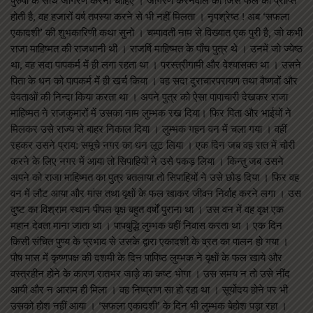
पुरुषों के साथ जागरण करना चाहिए । जागरण करनेवाले को जिस फल की प्राप्ति
होती है, वह हजारों वर्ष तपस्या करने से भी नहीं मिलता । नृपश्रेष्ठ ! अब ‘सफला
एकादशी’ की शुभकारिणी कथा सुनो । चम्पावती नाम से विख्यात एक पुरी है, जो कभी
राजा माहिष्मत की राजधानी थी । राजर्षि माहिष्मत के पाँच पुत्र थे । उनमें जो ज्येष्ठ
था, वह सदा पापकर्म में ही लगा रहता था । परस्त्रीगामी और वेश्यासक्त था । उसने
पिता के धन को पापकर्म में ही खर्च किया । वह सदा दुराचारपरायण तथा वैष्णवों और
देवताओं की निन्दा किया करता था । अपने पुत्र को ऐसा पापाचारी देखकर राजा
माहिष्मत ने राजकुमारों में उसका नाम लुम्भक रख दिया। फिर पिता और भाईयों ने
मिलकर उसे राज्य से बाहर निकाल दिया । लुम्भक गहन वन में चला गया । वहीं
रहकर उसने प्राय: समूचे नगर का धन लूट लिया । एक दिन जब वह रात में चोरी
करने के लिए नगर में आया तो सिपाहियों ने उसे पकड़ लिया । किन्तु जब उसने
अपने को राजा माहिष्मत का पुत्र बतलाया तो सिपाहियों ने उसे छोड़ दिया । फिर वह
वन में लौट आया और मांस तथा वृक्षों के फल खाकर जीवन निर्वाह करने लगा । उस
दुष्ट का विश्राम स्थान पीपल वृक्ष बहुत वर्षों पुराना था । उस वन में वह वृक्ष एक
महान देवता माना जाता था । पापबुद्धि लुम्भक वहीं निवास करता था । एक दिन
किसी संचित पुण्य के प्रभाव से उसके द्वारा एकादशी के व्रत का पालन हो गया ।
पौष मास में कृष्णपक्ष की दशमी के दिन पापिष्ठ लुम्भक ने वृक्षों के फल खाये और
वस्त्रहीन होने के कारण रातभर जाड़े का कष्ट भोगा । उस समय न तो उसे नींद
आयी और न आराम ही मिला । वह निष्प्राण सा हो रहा था । सूर्योदय होने पर भी
उसको होश नहीं आया । ‘सफला एकादशी’ के दिन भी लुम्भक बेहोश पड़ा रहा ।