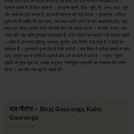
करके जिस फल को प्राप्त करता है, वह फल उस दिन भगवान गरुड़ध्वज को
प्रणाम करने से ही मिल जाता है । जो पुरुष सुवर्ण, तिल, भूमि, गौ, अन्न, जल, जूते
और छाते का दान करता है, वह कभी यमराज को नहीं देखता । नृपश्रेष्ठ ! दरिद्र
पुरुष को भी चाहिए कि वह स्नान, जप ध्यान आदि करने के बाद यथाशक्ति होम, यज्ञ
तथा दान वगैरह करके अपने प्रत्येक दिन को सफल बनाये । जो होम, स्नान, जप,
ध्यान और यज्ञ आदि पुण्यकर्म करनेवाले हैं, उन्हें भयंकर यम यातना नहीं देखनी पड़ती
। लोक में जो मानव दीर्घायु, धनाढय, कुलीन और निरोग देखे जाते हैं, वे पहले के
पुण्यात्मा हैं । पुण्यकर्त्ता पुरुष ऐसे ही देखे जाते हैं । इस विषय में अधिक कहने से क्या
लाभ, मनुष्य पाप से दुर्गति में पड़ते हैं और धर्म से स्वर्ग में जाते हैं । राजन् ! तुमने
मुझसे जो कुछ पूछा था, उसके अनुसार ‘पापांकुशा एकादशी’ का माहात्म्य मैंने वर्णन
किया । अब और क्या सुनना चाहते हो?
भज गौरांगा – Bhaj Gauranga Kaho
Gauranga
June 25, 2022