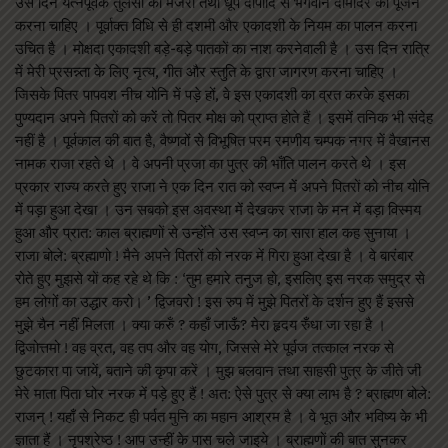
उस दिन यत्नपूर्वक तुलसी की मंजरी तथा धूप दीपादि से भगवान दामोदर का पूजन
करना चाहिए । पूर्वाक्त विधि से ही दशमी और एकादशी के नियम का पालन करना
उचित है । मोक्षदा एकादशी बड़े-बड़े पातकों का नाश करनेवाली है । उस दिन रात्रि
में मेरी प्रसन्न्ता के लिए नृत्य, गीत और स्तुति के द्वारा जागरण करना चाहिए ।
जिसके पितर पापवश नीच योनि में पड़े हों, वे इस एकादशी का व्रत करके इसका
पुण्यदान अपने पितरों को करें तो पितर मोक्ष को प्राप्त होते हैं । इसमें तनिक भी संदेह
नहीं है । पूर्वकाल की बात है, वैष्णवों से विभूषित परम रमणीय चम्पक नगर में वैखानस
नामक राजा रहते थे । वे अपनी प्रजा का पुत्र की भाँति पालन करते थे । इस
प्रकार राज्य करते हुए राजा ने एक दिन रात को स्वप्न में अपने पितरों को नीच योनि
में पड़ा हुआ देखा । उन सबको इस अवस्था में देखकर राजा के मन में बड़ा विस्मय
हुआ और प्रात: काल ब्राह्मणों से उन्होंने उस स्वप्न का सारा हाल कह सुनाया ।
राजा बोले: ब्रह्माणो ! मैने अपने पितरों को नरक में गिरा हुआ देखा है । वे बारंबार
रोते हुए मुझसे यों कह रहे थे कि : ‘तुम हमारे तनुज हो, इसलिए इस नरक समुद्र से
हम लोगों का उद्धार करो। ’ द्विजवरो ! इस रुप में मुझे पितरों के दर्शन हुए हैं इससे
मुझे चैन नहीं मिलता । क्या करुँ ? कहाँ जाऊँ? मेरा हृदय रुँधा जा रहा है ।
द्विजोत्तमो ! वह व्रत, वह तप और वह योग, जिससे मेरे पूर्वज तत्काल नरक से
छुटकारा पा जायें, बताने की कृपा करें । मुझ बलवान तथा साहसी पुत्र के जीते जी
मेरे माता पिता घोर नरक में पड़े हुए हैं ! अत: ऐसे पुत्र से क्या लाभ है ? ब्राह्मण बोले:
राजन् ! यहाँ से निकट ही पर्वत मुनि का महान आश्रम है । वे भूत और भविष्य के भी
ज्ञाता हैं । नृपश्रेष्ठ ! आप उन्हीं के पास चले जाइये । ब्राह्मणों की बात सुनकर