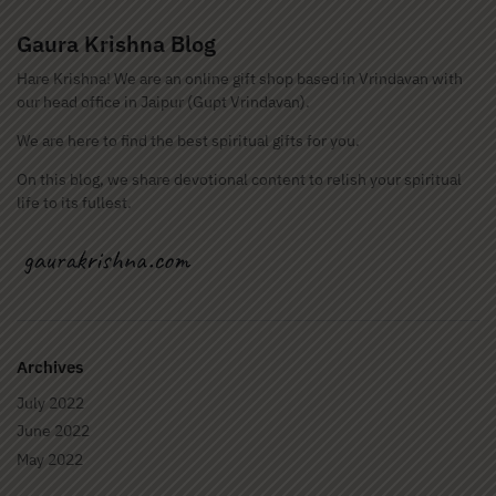
Gaura Krishna Blog
Hare Krishna! We are an online gift shop based in Vrindavan with
our head office in Jaipur (Gupt Vrindavan).
We are here to find the best spiritual gifts for you.
On this blog, we share devotional content to relish your spiritual
life to its fullest.
Archives
July 2022
June 2022
May 2022